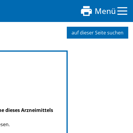
Menü
auf dieser Seite suchen
me dieses Arzneimittels
esen.