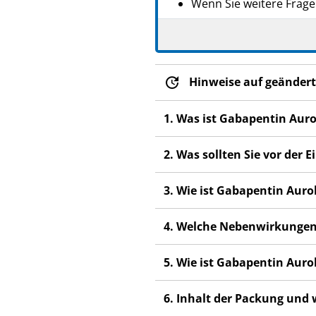
Wenn Sie weitere Frage
Dieses Arzneimittel wur
anderen Menschen scha
Wenn Sie Nebenwirkunge
Hinweise auf geändert
Nebenwirkungen, die ni
1. Was ist Gabapentin Aur
2. Was sollten Sie vor de
3. Wie ist Gabapentin Au
4. Welche Nebenwirkungen
5. Wie ist Gabapentin Au
6. Inhalt der Packung und