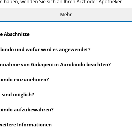
n haben, wenden Sie sich an Ihren Arzt oder Apotheker.
de Ihnen persönlich verschrieben. Geben Sie es nicht an Dri
Mehr
den, auch wenn diese die gleichen Beschwerden haben wie
n bemerken, wenden Sie sich an Ihren Arzt oder Apotheker.
e Abschnitte
cht in dieser Packungsbeilage angegeben sind. Siehe Abschn
obindo und wofür wird es angewendet?
r Einnahme von Gabapentin Aurobindo beachten?
robindo einzunehmen?
 sind möglich?
robindo aufzubewahren?
 weitere Informationen