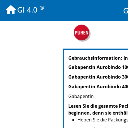
®
GI 4.0
G
PZN: 09103753
Gebrauchsinformation: I
PPN: 110910375348
NTIN: 04150091037532
Gabapentin Aurobindo 10
PZN: 09103776
Gabapentin Aurobindo 30
PPN: 110910377604
NTIN: 04150091037761
Gabapentin Aurobindo 40
PZN: 09103782
Gabapentin
PPN: 110910378267
Lesen Sie die gesamte Pac
NTIN: 04150091037822
beginnen, denn sie enthäl
Heben Sie die Packungsb