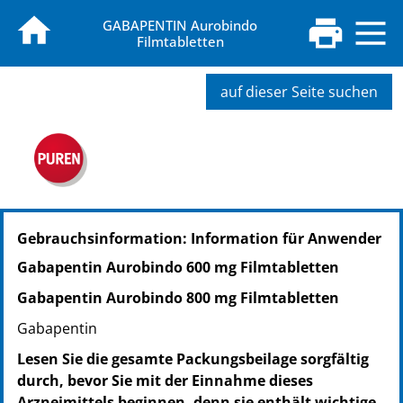
GABAPENTIN Aurobindo
Filmtabletten
auf dieser Seite suchen
PZN: 09478418
Gebrauchsinformation: Information für Anwender
PPN: 110947841846
NTIN: 04150094784181
Gabapentin Aurobindo 600 mg Filmtabletten
PZN: 09478424
Gabapentin Aurobindo 800 mg Filmtabletten
PPN: 110947842412
NTIN: 04150094784242
Gabapentin
PZN: 09478447
Lesen Sie die gesamte Packungsbeilage sorgfältig
PPN: 110947844765
durch, bevor Sie mit der Einnahme dieses
NTIN: 04150094784471
Arzneimittels beginnen, denn sie enthält wichtige