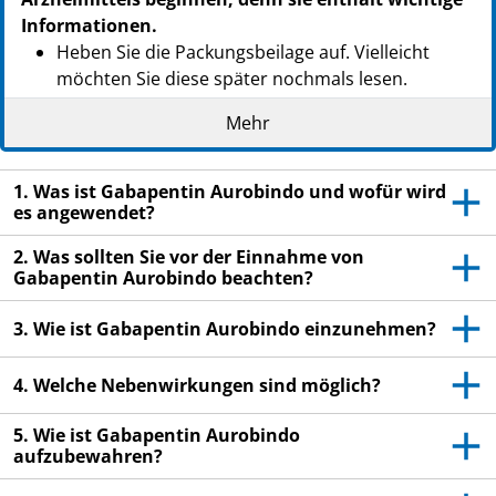
Informationen.
Heben Sie die Packungsbeilage auf. Vielleicht
möchten Sie diese später nochmals lesen.
Wenn Sie weitere Fragen haben, wenden Sie sich
Mehr
an Ihren Arzt oder Apotheker.
Dieses Arzneimittel wurde Ihnen persönlich
1. Was ist Gabapentin Aurobindo und wofür wird
verschrieben. Geben Sie es nicht an Dritte weiter.
es angewendet?
Es kann anderen Menschen schaden, auch wenn
2. Was sollten Sie vor der Einnahme von
diese die gleichen Beschwerden haben wie Sie.
Gabapentin Aurobindo beachten?
Wenn Sie Nebenwirkungen bemerken,
wenden Sie sich an Ihren Arzt oder
3. Wie ist Gabapentin Aurobindo einzunehmen?
Apotheker. Dies gilt auch für
Nebenwirkungen, die nicht in dieser
4. Welche Nebenwirkungen sind möglich?
Packungsbeilage angegeben sind. Siehe
Abschnitt 4.
5. Wie ist Gabapentin Aurobindo
aufzubewahren?