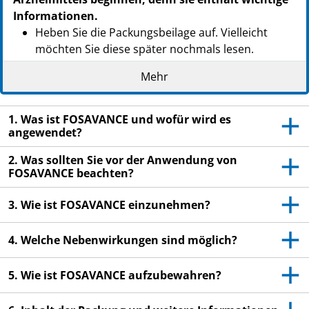
Informationen.
Heben Sie die Packungsbeilage auf. Vielleicht
möchten Sie diese später nochmals lesen.
Wenn Sie weitere Fragen haben, wenden Sie sich
Mehr
bitte an Ihren Arzt oder Apotheker.
Dieses Arzneimittel wurde Ihnen persönlich
1. Was ist FOSAVANCE und wofür wird es
verschrieben. Geben Sie es nicht an Dritte weiter.
angewendet?
Es kann anderen Menschen schaden, auch wenn
2. Was sollten Sie vor der Anwendung von
diese die gleichen Beschwerden haben wie Sie.
FOSAVANCE beachten?
Wenn Sie Nebenwirkungen bemerken, wenden Sie
sich an Ihren Arzt oder Apotheker. Dies gilt auch
3. Wie ist FOSAVANCE einzunehmen?
für Nebenwirkungen, die nicht in dieser
Packungsbeilage angegeben sind. Siehe Abschnitt
4. Welche Nebenwirkungen sind möglich?
4.
5. Wie ist FOSAVANCE aufzubewahren?
Es ist besonders wichtig, die Anweisungen im
Abschnitt 3 zu verstehen, bevor Sie mit der
Einnahme dieses Arzneimittels beginnen.