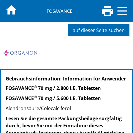
FOSAVANCE
auf dieser Seite suchen
PZN: 19177391
Gebrauchsinformation: Information für Anwender
PPN: 111917739118
NTIN: 04150191773910
®
FOSAVANCE
70 mg / 2.800 I.E. Tabletten
®
FOSAVANCE
70 mg / 5.600 I.E. Tabletten
Alendronsäure/Colecalciferol
Lesen Sie die gesamte Packungsbeilage sorgfältig
durch, bevor Sie mit der Einnahme dieses
Arzneimittels beginnen, denn sie enthält wichtige