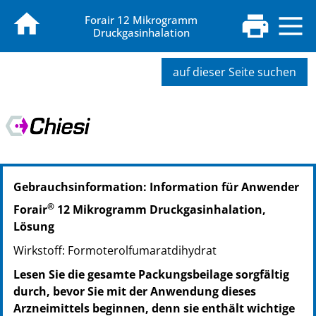
Forair 12 Mikrogramm
Druckgasinhalation
auf dieser Seite suchen
PZN: 11531858
Gebrauchsinformation: Information für Anwender
PPN: 111153185808
NTIN: 04150115318586
®
Forair
12 Mikrogramm Druckgasinhalation,
Lösung
Wirkstoff: Formoterolfumaratdihydrat
Lesen Sie die gesamte Packungsbeilage sorgfältig
durch, bevor Sie mit der Anwendung dieses
Arzneimittels beginnen, denn sie enthält wichtige