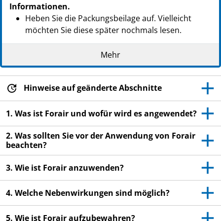
Informationen.
Heben Sie die Packungsbeilage auf. Vielleicht
möchten Sie diese später nochmals lesen.
Wenn Sie weitere Fragen haben, wenden Sie sich
Mehr
bitte an Ihren Arzt oder Apotheker.
Dieses Arzneimittel wurde Ihnen persönlich
verschrieben. Geben Sie es nicht an Dritte weiter.
Hinweise auf geänderte Abschnitte
Es kann anderen Menschen schaden, auch wenn
diese die gleichen Beschwerden haben wie Sie.
1. Was ist Forair und wofür wird es angewendet?
Wenn Sie Nebenwirkungen bemerken, wenden Sie
2. Was sollten Sie vor der Anwendung von Forair
sich an Ihren Arzt oder Apotheker. Dies gilt auch
beachten?
für Nebenwirkungen, die nicht in dieser
Packungsbeilage angegeben sind. Siehe Abschnitt
3. Wie ist Forair anzuwenden?
4.
4. Welche Nebenwirkungen sind möglich?
5. Wie ist Forair aufzubewahren?