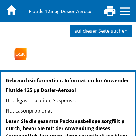
Flutide 125 µg Dosier-Aerosol
auf dieser Seite suchen
PZN: 07533142
Gebrauchsinformation: Information für Anwender
PPN: 110753314208
NTIN: 04150075331427
Flutide 125 µg Dosier-Aerosol
PZN: 07533159
Druckgasinhalation, Suspension
PPN: 110753315995
NTIN: 04150075331595
Fluticasonpropionat
Lesen Sie die gesamte Packungsbeilage sorgfältig
durch, bevor Sie mit der Anwendung dieses
Arzneimittels beginnen, denn sie enthält wichtige