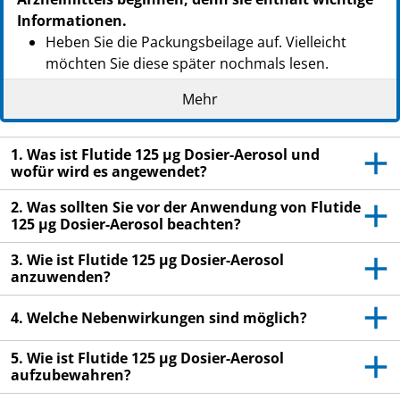
Informationen.
Heben Sie die Packungsbeilage auf. Vielleicht
möchten Sie diese später nochmals lesen.
Wenn Sie weitere Fragen haben, wenden Sie sich
Mehr
an Ihren Arzt oder Apotheker.
Dieses Arzneimittel wurde Ihnen persönlich
1. Was ist Flutide 125 µg Dosier-Aerosol und
verschrieben. Geben Sie es nicht an Dritte weiter.
wofür wird es angewendet?
Es kann anderen Menschen schaden, auch wenn
2. Was sollten Sie vor der Anwendung von Flutide
diese die gleichen Beschwerden haben wie Sie.
125 µg Dosier-Aerosol beachten?
Wenn Sie Nebenwirkungen bemerken, wenden Sie
3. Wie ist Flutide 125 µg Dosier-Aerosol
sich an Ihren Arzt oder Apotheker. Dies gilt auch
anzuwenden?
für Nebenwirkungen, die nicht in dieser
Packungsbeilage angegeben sind. Siehe Abschnitt
4. Welche Nebenwirkungen sind möglich?
4.
5. Wie ist Flutide 125 µg Dosier-Aerosol
aufzubewahren?