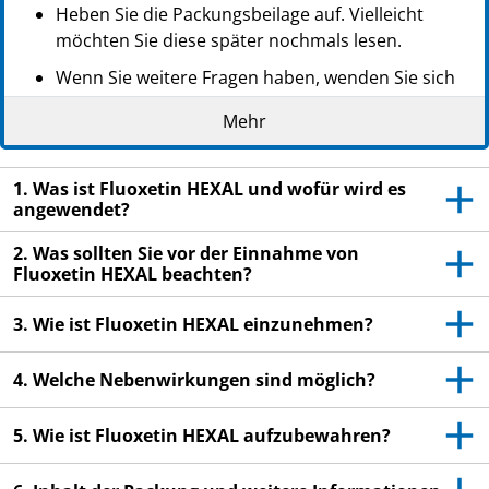
Heben Sie die Packungsbeilage auf. Vielleicht
möchten Sie diese später nochmals lesen.
Wenn Sie weitere Fragen haben, wenden Sie sich
an Ihren Arzt oder Apotheker.
Mehr
Dieses Arzneimittel wurde Ihnen persönlich
verschrieben. Geben Sie es nicht an Dritte weiter.
1. Was ist Fluoxetin HEXAL und wofür wird es
Es kann anderen Menschen schaden, auch wenn
angewendet?
diese die gleichen Beschwerden haben wie Sie.
2. Was sollten Sie vor der Einnahme von
Wenn Sie Nebenwirkungen bemerken, wenden Sie
Fluoxetin HEXAL beachten?
sich an Ihren Arzt oder Apotheker. Dies gilt auch
für Nebenwirkungen, die nicht in dieser
3. Wie ist Fluoxetin HEXAL einzunehmen?
Packungsbeilage angegeben sind. Siehe Abschnitt
4.
4. Welche Nebenwirkungen sind möglich?
5. Wie ist Fluoxetin HEXAL aufzubewahren?