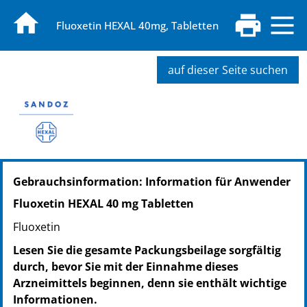
Fluoxetin HEXAL 40mg, Tabletten
auf dieser Seite suchen
PZN: 01822951
Gebrauchsinformation: Information für Anwender
PPN: 110182295152
NTIN: 04150018229514
Fluoxetin HEXAL 40 mg Tabletten
PZN: 01822968
Fluoxetin
PPN: 110182296842
NTIN: 04150018229682
Lesen Sie die gesamte Packungsbeilage sorgfältig
PZN: 01822974
durch, bevor Sie mit der Einnahme dieses
PPN: 110182297408
Arzneimittels beginnen, denn sie enthält wichtige
NTIN: 04150018229743
Informationen.