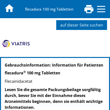
flecadura 100 mg Tabletten
auf dieser Seite suchen
PZN: 02262218
Gebrauchsinformation: Information für Patienten
PPN: 110226221823
NTIN: 04150022622189
®
flecadura
100 mg Tabletten
PZN: 02262247
Flecainidacetat
PPN: 110226224742
NTIN: 04150022622479
Lesen Sie die gesamte Packungsbeilage sorgfältig
PZN: 02262253
durch, bevor Sie mit der Einnahme dieses
PPN: 110226225308
Arzneimittels beginnen, denn sie enthält wichtige
NTIN: 04150022622530
Informationen.