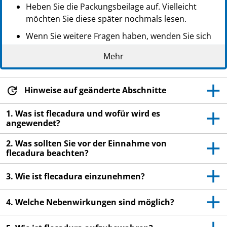
Heben Sie die Packungsbeilage auf. Vielleicht
möchten Sie diese später nochmals lesen.
Wenn Sie weitere Fragen haben, wenden Sie sich
an Ihren Arzt oder Apotheker.
Mehr
Dieses Arzneimittel wurde Ihnen persönlich
verschrieben. Geben Sie es nicht an Dritte weiter.
Es kann anderen Menschen schaden, auch wenn
Hinweise auf geänderte Abschnitte
diese die gleichen Beschwerden haben wie Sie.
1. Was ist flecadura und wofür wird es
Wenn Sie Nebenwirkungen bemerken, wenden Sie
angewendet?
sich an Ihren Arzt oder Apotheker. Dies gilt auch
2. Was sollten Sie vor der Einnahme von
für Nebenwirkungen, die nicht in dieser
flecadura beachten?
Packungsbeilage angegeben sind. Siehe Abschnitt
4.
3. Wie ist flecadura einzunehmen?
4. Welche Nebenwirkungen sind möglich?