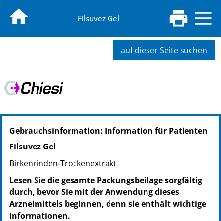
Filsuvez Gel
auf dieser Seite suchen
PZN: 18261793
Gebrauchsinformation: Information für Patienten
PPN: 111826179322
PZN: 18486078
Filsuvez Gel
PPN: 111848607860
Birkenrinden‑Trockenextrakt
Lesen Sie die gesamte Packungsbeilage sorgfältig
durch, bevor Sie mit der Anwendung dieses
Arzneimittels beginnen, denn sie enthält wichtige
Informationen.