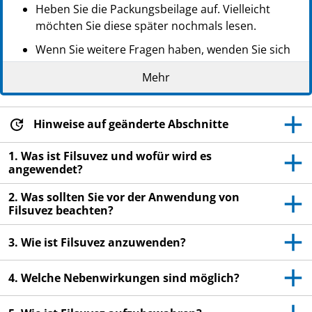
Heben Sie die Packungsbeilage auf. Vielleicht
möchten Sie diese später nochmals lesen.
Wenn Sie weitere Fragen haben, wenden Sie sich
an Ihren Arzt, Apotheker oder das medizinische
Mehr
Fachpersonal.
Dieses Arzneimittel wurde Ihnen persönlich
verschrieben. Geben Sie es nicht an Dritte weiter.
Hinweise auf geänderte Abschnitte
Es kann anderen Menschen schaden, auch wenn
1. Was ist Filsuvez und wofür wird es
diese die gleichen Beschwerden haben wie Sie.
angewendet?
Wenn Sie Nebenwirkungen bemerken, wenden Sie
2. Was sollten Sie vor der Anwendung von
sich an Ihren Arzt, Apotheker oder das
Filsuvez beachten?
medizinische Fachpersonal. Dies gilt auch für
Nebenwirkungen, die nicht in dieser
3. Wie ist Filsuvez anzuwenden?
Packungsbeilage angegeben sind. Siehe Abschnitt
4.
4. Welche Nebenwirkungen sind möglich?