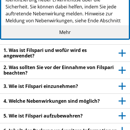
Sicherheit. Sie können dabei helfen, indem Sie jede
auftretende Nebenwirkung melden. Hinweise zur
Meldung von Nebenwirkungen, siehe Ende Abschnitt
4.
Mehr
Lesen Sie die gesamte Packungsbeilage sorgfältig
durch, bevor Sie mit der Einnahme dieses
1. Was ist Filspari und wofür wird es
Arzneimittels beginnen, denn sie enthält wichtige
angewendet?
Informationen.
Heben Sie die Packungsbeilage auf. Vielleicht
2. Was sollten Sie vor der Einnahme von Filspari
möchten Sie diese später nochmals lesen.
beachten?
Wenn Sie weitere Fragen haben, wenden Sie sich
3. Wie ist Filspari einzunehmen?
an Ihren Arzt oder Apotheker.
Dieses Arzneimittel wurde Ihnen persönlich
4. Welche Nebenwirkungen sind möglich?
verschrieben. Geben Sie es nicht an Dritte weiter.
Es kann anderen Menschen schaden, auch wenn
5. Wie ist Filspari aufzubewahren?
diese die gleichen Beschwerden haben wie Sie.
Wenn Sie Nebenwirkungen bemerken, wenden Sie