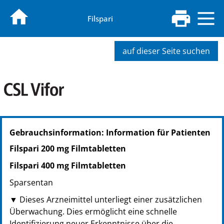
Filspari
auf dieser Seite suchen
PZN: 18829199
Gebrauchsinformation: Information für Patienten
PPN: 111882919909
Filspari 200 mg Filmtabletten
Filspari 400 mg Filmtabletten
Sparsentan
▼
Dieses Arzneimittel unterliegt einer zusätzlichen
Überwachung. Dies ermöglicht eine schnelle
Identifizierung neuer Erkenntnisse über die