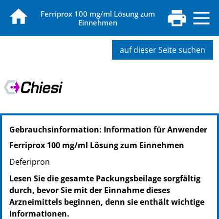
Ferriprox 100 mg/ml Lösung zum
Einnehmen
auf dieser Seite suchen
PZN: 04306836
Gebrauchsinformation: Information für Anwender
PPN: 110430683681
NTIN: 04150043068362
Ferriprox 100 mg/ml Lösung zum Einnehmen
Deferipron
Lesen Sie die gesamte Packungsbeilage sorgfältig
durch, bevor Sie mit der Einnahme dieses
Arzneimittels beginnen, denn sie enthält wichtige
Informationen.