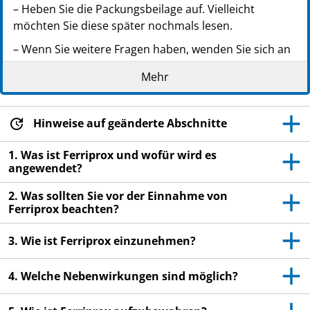
– Heben Sie die Packungsbeilage auf. Vielleicht
möchten Sie diese später nochmals lesen.
– Wenn Sie weitere Fragen haben, wenden Sie sich an
Ihren Arzt oder Apotheker.
Mehr
– Dieses Arzneimittel wurde Ihnen persönlich
verschrieben. Geben Sie es nicht an Dritte weiter. Es
kann anderen Menschen schaden, auch wenn diese
Hinweise auf geänderte Abschnitte
die gleichen Beschwerden haben wie Sie.
1. Was ist Ferriprox und wofür wird es
– Wenn Sie Nebenwirkungen bemerken, wenden Sie
angewendet?
sich an Ihren Arzt oder Apotheker. Dies gilt auch für
2. Was sollten Sie vor der Einnahme von
Nebenwirkungen, die nicht in dieser Packungsbeilage
Ferriprox beachten?
angegeben sind. Siehe Abschnitt 4.
– Am Umkarton ist eine Patientenkarte befestigt.
3. Wie ist Ferriprox einzunehmen?
Trennen Sie diese Patientenkarte ab, lesen Sie sie
aufmerksam durch, und füllen Sie sie vollständig aus.
4. Welche Nebenwirkungen sind möglich?
Sie sollten diese Patientenkarte immer bei sich tragen.
Geben Sie diese Patientenkarte Ihrem Arzt, wenn Sie