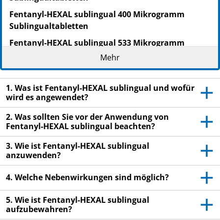
Fentanyl-HEXAL sublingual 400 Mikrogramm
Sublingualtabletten
Fentanyl-HEXAL sublingual 533 Mikrogramm
Sublingualtabletten
Mehr
Fentanyl-HEXAL sublingual 800 Mikrogramm
Sublingualtabletten
1. Was ist Fentanyl-HEXAL sublingual und wofür
wird es angewendet?
Fentanyl
Lesen Sie die gesamte Packungsbeilage sorgfältig
2. Was sollten Sie vor der Anwendung von
Fentanyl-HEXAL sublingual beachten?
durch, bevor Sie mit der Anwendung dieses
Arzneimittels beginnen, denn sie enthält wichtige
3. Wie ist Fentanyl-HEXAL sublingual
Informationen.
anzuwenden?
Heben Sie die Packungsbeilage auf. Vielleicht
möchten Sie diese später nochmals lesen.
4. Welche Nebenwirkungen sind möglich?
Wenn Sie weitere Fragen haben, wenden Sie sich
5. Wie ist Fentanyl-HEXAL sublingual
an Ihren Arzt oder Apotheker.
aufzubewahren?