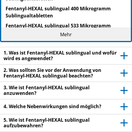
Fentanyl-HEXAL sublingual 400 Mikrogramm
Sublingualtabletten
Fentanyl-HEXAL sublingual 533 Mikrogramm
Sublingualtabletten
Mehr
Fentanyl-HEXAL sublingual 800 Mikrogramm
Sublingualtabletten
1. Was ist Fentanyl-HEXAL sublingual und wofür
wird es angewendet?
Fentanyl
Lesen Sie die gesamte Packungsbeilage sorgfältig
2. Was sollten Sie vor der Anwendung von
Fentanyl-HEXAL sublingual beachten?
durch, bevor Sie mit der Anwendung dieses
Arzneimittels beginnen, denn sie enthält wichtige
3. Wie ist Fentanyl-HEXAL sublingual
Informationen.
anzuwenden?
Heben Sie die Packungsbeilage auf. Vielleicht
möchten Sie diese später nochmals lesen.
4. Welche Nebenwirkungen sind möglich?
Wenn Sie weitere Fragen haben, wenden Sie sich
5. Wie ist Fentanyl-HEXAL sublingual
an Ihren Arzt oder Apotheker.
aufzubewahren?