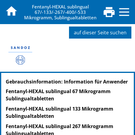
Fentanyl-HEXAL sublingual
67/-133/-267/-400/-533
Mikrogramm, Sublingualtabletten
auf dieser Seite suchen
PZN: 10135072
Gebrauchsinformation: Information für Anwender
PPN: 111013507287
NTIN: 04150101350729
Fentanyl-HEXAL sublingual 67 Mikrogramm
Sublingualtabletten
Fentanyl-HEXAL sublingual 133 Mikrogramm
Sublingualtabletten
Fentanyl-HEXAL sublingual 267 Mikrogramm
Sublingualtabletten