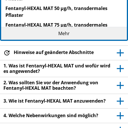
Fentanyl-HEXAL MAT 50 µg/h, transdermales
Pflaster
Fentanyl-HEXAL MAT 75 µg/h, transdermales
Pflaster
Mehr
Fentanyl-HEXAL MAT 100 µg/h, transdermales
Pflaster
Hinweise auf geänderte Abschnitte
Fentanyl
1. Was ist Fentanyl-HEXAL MAT und wofür wird
Lesen Sie die gesamte Packungsbeilage sorgfältig
es angewendet?
durch, bevor Sie mit der Anwendung dieses
Arzneimittels beginnen, denn sie enthält wichtige
2. Was sollten Sie vor der Anwendung von
Fentanyl-HEXAL MAT beachten?
Informationen.
Heben Sie die Packungsbeilage auf. Vielleicht
3. Wie ist Fentanyl-HEXAL MAT anzuwenden?
möchten Sie diese später nochmals lesen.
Wenn Sie weitere Fragen haben, wenden Sie sich
4. Welche Nebenwirkungen sind möglich?
an Ihren Arzt, Apotheker oder das medizinische
Fachpersonal.