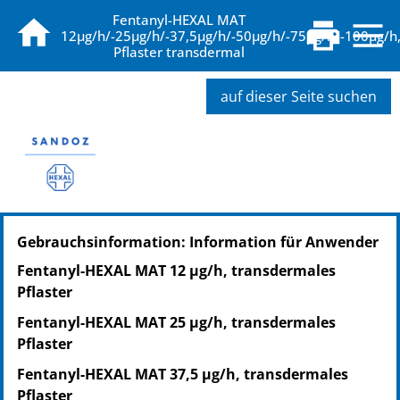
Fentanyl-HEXAL MAT
12µg/h/-25µg/h/-37,5µg/h/-50µg/h/-75µg/h/-100µg/h
Pflaster transdermal
auf dieser Seite suchen
PZN: 04432601
Gebrauchsinformation: Information für Anwender
PPN: 110443260170
NTIN: 04150044326010
Fentanyl-HEXAL MAT 12 µg/h, transdermales
PZN: 04432618
Pflaster
PPN: 110443261860
Fentanyl-HEXAL MAT 25 µg/h, transdermales
NTIN: 04150044326188
Pflaster
PZN: 04432624
PPN: 110443262426
Fentanyl-HEXAL MAT 37,5 µg/h, transdermales
NTIN: 04150044326249
Pflaster