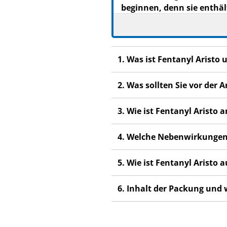
beginnen, denn sie enthäl
Heben Sie die Packungsb
Wenn Sie weitere Frage
Fachpersonal.
1. Was ist Fentanyl Aristo
Dieses Arzneimittel wur
weiter. Es kann andere
2. Was sollten Sie vor der
Wenn Sie Nebenwirkung
Fachpersonal. Dies gilt
3. Wie ist Fentanyl Aristo
Abschnitt 4.
4. Welche Nebenwirkungen
5. Wie ist Fentanyl Aristo
6. Inhalt der Packung und