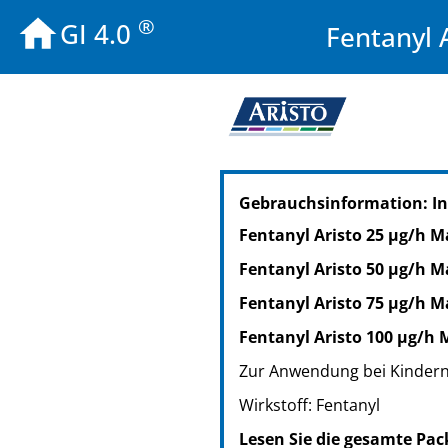
®
GI 4.0
Fentanyl 
PZN: 09095634
Gebrauchsinformation: In
PPN: 110909563406
PZN: 09095640
Fentanyl Aristo 25 µg/h Ma
PPN: 110909564069
Fentanyl Aristo 50 µg/h Ma
PZN: 09095657
PPN: 110909565759
Fentanyl Aristo 75 µg/h Ma
PZN: 12493640
Fentanyl Aristo 100 µg/h 
PPN: 111249364046
Zur Anwendung bei Kindern
PZN: 12493657
PPN: 111249365736
Wirkstoff: Fentanyl
Lesen Sie die gesamte Pac