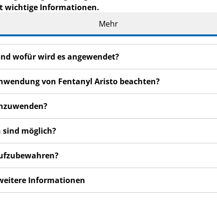
t wichtige Informationen.
eilage auf. Vielleicht möchten Sie diese später nochmals l
Mehr
n haben, wenden Sie sich an Ihren Arzt, Apotheker oder da
 und wofür wird es angewendet?
de Ihnen persönlich (oder Ihrem Kind) verschrieben. Geben 
n Menschen schaden, auch wenn diese die gleichen Beschwe
 Anwendung von Fentanyl Aristo beachten?
en bemerken, wenden Sie sich an Ihren Arzt, Apotheker od
 auch für Nebenwirkungen, die nicht in dieser Packungsbeil
 anzuwenden?
 sind möglich?
 aufzubewahren?
 weitere Informationen