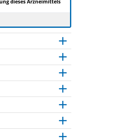
ung dieses Arzneimittels
esen.
s medizinische
Sie es nicht an Dritte
rden haben wie Sie.
er das medizinische
age angegeben sind. Siehe