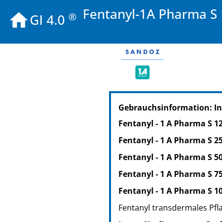
Fentanyl-1A Pharma S 
®
GI 4.0
PZN: 05368905
Gebrauchsinformation: I
PPN: 110536890515
NTIN: 04150053689052
Fentanyl - 1 A Pharma S 1
PZN: 05368928
Fentanyl - 1 A Pharma S 2
PPN: 110536892868
NTIN: 04150053689281
Fentanyl - 1 A Pharma S 5
PZN: 05368934
Fentanyl - 1 A Pharma S 7
PPN: 110536893434
Fentanyl - 1 A Pharma S 1
NTIN: 04150053689342
Fentanyl transdermales Pfl