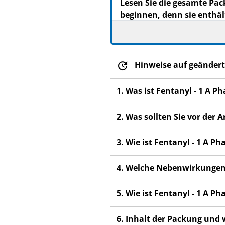
Lesen Sie die gesamte Pac
beginnen, denn sie enthäl
Heben Sie die Packungsb
Wenn Sie weitere Frage
Fachpersonal.
Hinweise auf geändert
Dieses Arzneimittel wur
weiter. Es kann andere
1. Was ist Fentanyl - 1 A 
Wenn Sie Nebenwirkung
Fachpersonal. Dies gilt
2. Was sollten Sie vor der
Abschnitt 4.
3. Wie ist Fentanyl - 1 A 
4. Welche Nebenwirkungen
5. Wie ist Fentanyl - 1 A 
6. Inhalt der Packung und