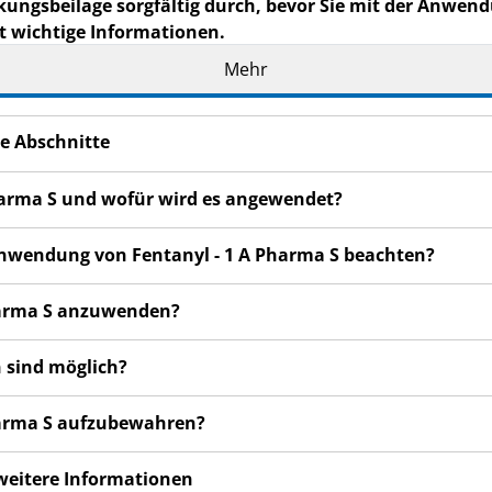
kungsbeilage sorgfältig durch, bevor Sie mit der Anwend
t wichtige Informationen.
eilage auf. Vielleicht möchten Sie diese später nochmals l
Mehr
n haben, wenden Sie sich an Ihren Arzt, Apotheker oder da
e Abschnitte
de Ihnen persönlich (oder Ihrem Kind) verschrieben. Geben 
n Menschen schaden, auch wenn diese die gleichen Beschwe
Pharma S und wofür wird es angewendet?
en bemerken, wenden Sie sich an Ihren Arzt, Apotheker od
 auch für Nebenwirkungen, die nicht in dieser Packungsbeil
 Anwendung von Fentanyl - 1 A Pharma S beachten?
Pharma S anzuwenden?
 sind möglich?
Pharma S aufzubewahren?
 weitere Informationen