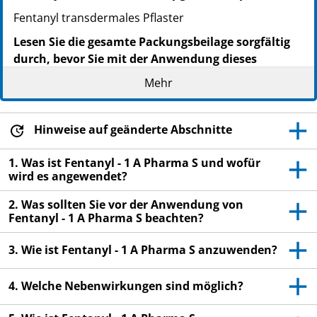
Fentanyl transdermales Pflaster
Lesen Sie die gesamte Packungsbeilage sorgfältig
durch, bevor Sie mit der Anwendung dieses
Arzneimittels beginnen, denn sie enthält wichtige
Mehr
Informationen.
Heben Sie die Packungsbeilage auf. Vielleicht
möchten Sie diese später nochmals lesen.
Hinweise auf geänderte Abschnitte
Wenn Sie weitere Fragen haben, wenden Sie sich
1. Was ist Fentanyl - 1 A Pharma S und wofür
an Ihren Arzt, Apotheker oder das medizinische
wird es angewendet?
Fachpersonal.
2. Was sollten Sie vor der Anwendung von
Dieses Arzneimittel wurde Ihnen persönlich (oder
Fentanyl - 1 A Pharma S beachten?
Ihrem Kind) verschrieben. Geben Sie es nicht an
Dritte weiter. Es kann anderen Menschen
3. Wie ist Fentanyl - 1 A Pharma S anzuwenden?
schaden, auch wenn diese die gleichen
Beschwerden haben wie Sie.
4. Welche Nebenwirkungen sind möglich?
Wenn Sie Nebenwirkungen bemerken, wenden Sie