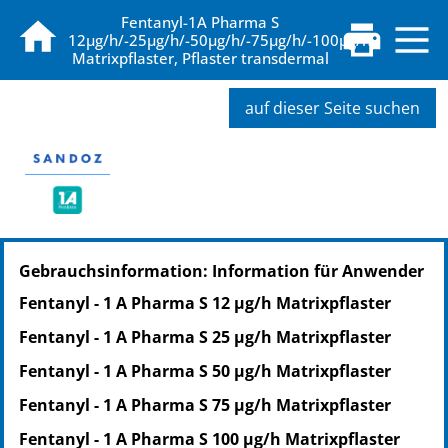
Fentanyl-1A Pharma S
12µg/h/-25µg/h/-50µg/h/-75µg/h/-100µg/h
Matrixpflaster, Pflaster transdermal
auf dieser Seite suchen
PZN: 05368696
Gebrauchsinformation: Information für Anwender
PPN: 110536869689
NTIN: 04150053686969
Fentanyl - 1 A Pharma S 12 µg/h Matrixpflaster
PZN: 05368704
Fentanyl - 1 A Pharma S 25 µg/h Matrixpflaster
PPN: 110536870483
NTIN: 04150053687041
Fentanyl - 1 A Pharma S 50 µg/h Matrixpflaster
PZN: 05368710
Fentanyl - 1 A Pharma S 75 µg/h Matrixpflaster
PPN: 110536871049
Fentanyl - 1 A Pharma S 100 µg/h Matrixpflaster
NTIN: 04150053687102