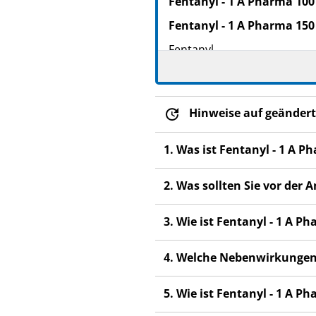
Fentanyl - 1 A Pharma 100
Fentanyl - 1 A Pharma 150
Fentanyl
Lesen Sie die gesamte Pac
beginnen, denn sie enthäl
Heben Sie die Packungsb
Hinweise auf geändert
Wenn Sie weitere Frage
Fachpersonal.
1. Was ist Fentanyl - 1 A
Dieses Arzneimittel wur
2. Was sollten Sie vor de
weiter. Es kann andere
Wenn Sie Nebenwirkung
3. Wie ist Fentanyl - 1 A
Fachpersonal. Dies gilt
Abschnitt 4.
4. Welche Nebenwirkungen
5. Wie ist Fentanyl - 1 A 