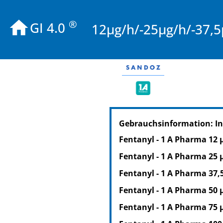
®
GI 4.0
12µg/h/-25µg/h/-37,5
PZN: 01744955
Gebrauchsinformation: I
PPN: 110174495523
NTIN: 04150017449555
Fentanyl - 1 A Pharma 12 
PZN: 01744961
Fentanyl - 1 A Pharma 25 
PPN: 110174496186
NTIN: 04150017449616
Fentanyl - 1 A Pharma 37,
PZN: 01744978
Fentanyl - 1 A Pharma 50 
PPN: 110174497876
Fentanyl - 1 A Pharma 75 
NTIN: 04150017449784