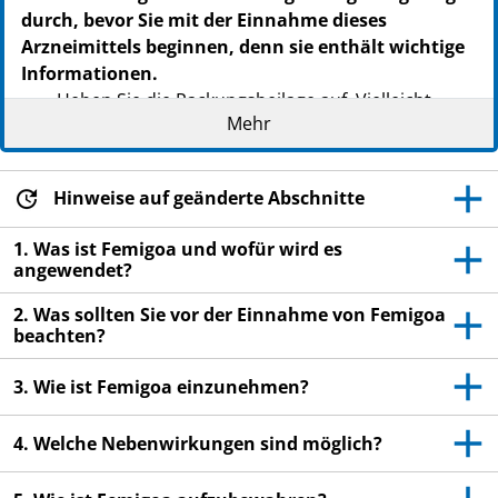
durch, bevor Sie mit der Einnahme dieses
Arzneimittels beginnen, denn sie enthält wichtige
Informationen.
Heben Sie die Packungsbeilage auf. Vielleicht
Mehr
möchten Sie diese später nochmals lesen.
Wenn Sie weitere Fragen haben, wenden Sie sich
an Ihren Arzt oder Apotheker.
Hinweise auf geänderte Abschnitte
Dieses Arzneimittel wurde Ihnen persönlich
1. Was ist Femigoa und wofür wird es
verschrieben. Geben Sie es nicht an Dritte weiter.
angewendet?
Es kann anderen Menschen schaden, auch wenn
diese wie Sie eine Schwangerschaft verhüten
2. Was sollten Sie vor der Einnahme von Femigoa
beachten?
wollen.
Wenn Sie Nebenwirkungen bemerken, wenden Sie
3. Wie ist Femigoa einzunehmen?
sich an Ihren Arzt oder Apotheker. Dies gilt auch
für Nebenwirkungen, die nicht in dieser
4. Welche Nebenwirkungen sind möglich?
Packungsbeilage angegeben sind. Siehe Abschnitt
4.