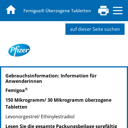
Femigoa® Überzogene Tabletten
auf dieser Seite suchen
PZN: 04653377
Gebrauchsinformation: Information für
PPN: 110465337719
Anwenderinnen
PZN: 04653383
®
PPN: 110465338382
Femigoa
PZN: 03025489
150 Mikrogramm/ 30 Mikrogramm überzogene
PPN: 110302548914
Tabletten
Levonorgestrel/ Ethinylestradiol
Lesen Sie die gesamte Packungsbeilage sorgfältig