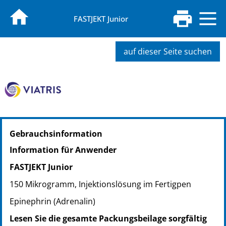
FASTJEKT Junior
auf dieser Seite suchen
PZN: 00581250
Gebrauchsinformation
PPN: 110058125086
NTIN: 04150005812507
Information für Anwender
PZN: 09738919
FASTJEKT Junior
PPN: 110973891992
NTIN: 04150097389192
150 Mikrogramm, Injektionslösung im Fertigpen
Epinephrin (Adrenalin)
Lesen Sie die gesamte Packungsbeilage sorgfältig