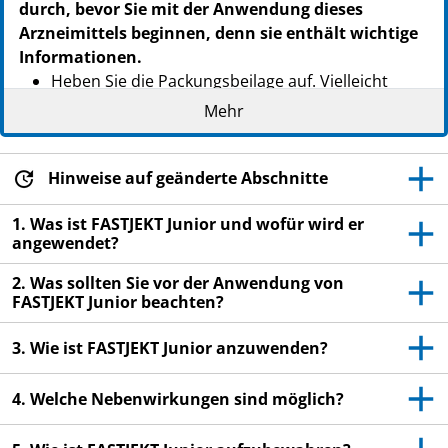
durch, bevor Sie mit der Anwendung dieses
Arzneimittels beginnen, denn sie enthält wichtige
Informationen.
Heben Sie die Packungsbeilage auf. Vielleicht
möchten Sie diese später nochmals lesen.
Mehr
Wenn Sie weitere Fragen haben, wenden Sie sich
an Ihren Arzt, Apotheker oder das medizinische
Hinweise auf geänderte Abschnitte
Fachpersonal.
Dieses Arzneimittel wurde Ihrem Kind persönlich
1. Was ist FASTJEKT Junior und wofür wird er
angewendet?
verschrieben. Geben Sie es nicht an Dritte weiter.
Es kann anderen Menschen schaden, auch wenn
2. Was sollten Sie vor der Anwendung von
diese die gleichen Beschwerden haben wie Ihr
FASTJEKT Junior beachten?
Kind.
3. Wie ist FASTJEKT Junior anzuwenden?
Wenn Ihr Kind Nebenwirkungen bemerkt, wenden
Sie sich an Ihren Arzt, Apotheker oder das
4. Welche Nebenwirkungen sind möglich?
medizinische Fachpersonal. Dies gilt auch für
Nebenwirkungen, die nicht in dieser
Packungsbeilage angegeben sind. Siehe Abschnitt