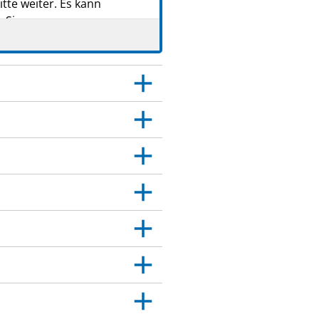
tte weiter. Es kann
 Sie.
 Dies gilt auch für
itt 4.