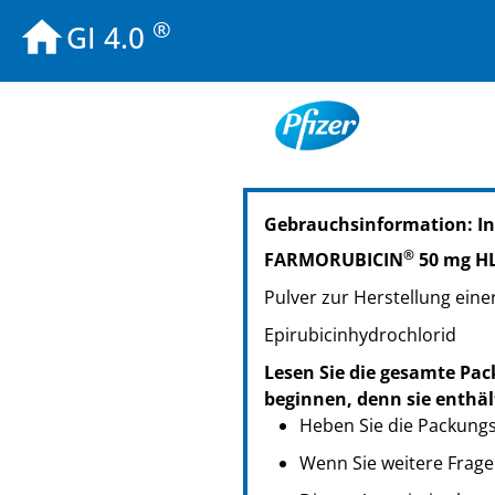
®
GI 4.0
PZN: 00759966
Gebrauchsinformation: I
PPN: 110075996686
®
FARMORUBICIN
50 mg H
Pulver zur Herstellung eine
Epirubicinhydrochlorid
Lesen Sie die gesamte Pac
beginnen, denn sie enthäl
Heben Sie die Packungsb
Wenn Sie weitere Frage