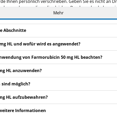
de Ihnen persönlich verschrieben. Geben Sie es nicht an Dri
den, auch wenn diese die gleichen Beschwerden haben wie
Mehr
n bemerken, wenden Sie sich an Ihren Arzt oder Apotheker.
cht in dieser Packungsbeilage angegeben sind. Siehe Abschn
e Abschnitte
0 mg HL und wofür wird es angewendet?
r Anwendung von Farmorubicin 50 mg HL beachten?
0 mg HL anzuwenden?
 sind möglich?
0 mg HL aufzubewahren?
 weitere Informationen