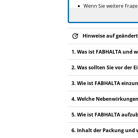
Wenn Sie weitere Frage
Dieses Arzneimittel wur
anderen Menschen scha
Wenn Sie Nebenwirkunge
Hinweise auf geändert
Nebenwirkungen, die ni
1. Was ist FABHALTA und w
2. Was sollten Sie vor de
3. Wie ist FABHALTA einz
4. Welche Nebenwirkungen
5. Wie ist FABHALTA aufz
6. Inhalt der Packung und