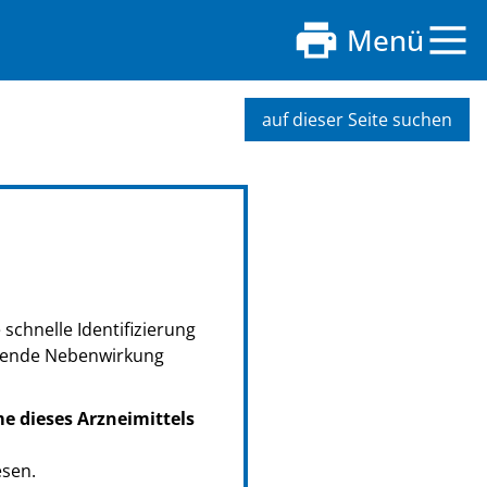
Menü
auf dieser Seite suchen
schnelle Identifizierung
retende Nebenwirkung
me dieses Arzneimittels
esen.