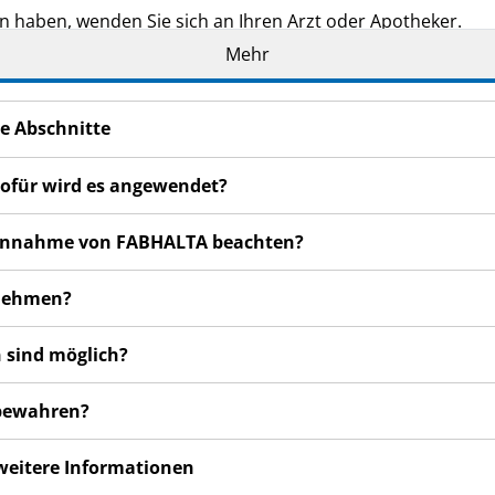
n haben, wenden Sie sich an Ihren Arzt oder Apotheker.
Mehr
de Ihnen persönlich verschrieben. Geben Sie es nicht an Dri
den, auch wenn diese die gleichen Beschwerden haben wie
n bemerken, wenden Sie sich an Ihren Arzt oder Apotheker.
e Abschnitte
cht in dieser Packungsbeilage angegeben sind. Siehe Abschn
ofür wird es angewendet?
r Einnahme von FABHALTA beachten?
unehmen?
 sind möglich?
ubewahren?
 weitere Informationen