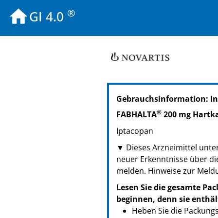
®
GI 4.0
PZN: 19176380
Gebrauchsinformation: In
PPN: 111917638086
GTIN: 07613421176341
®
FABHALTA
200 mg Hartk
PZN: 19176397
Iptacopan
PPN: 111917639776
NTIN: 04150191763973
▼ Dieses Arzneimittel unter
PZN: 19176405
neuer Erkenntnisse über di
PPN: 111917640570
melden. Hinweise zur Meld
NTIN: 04150191764055
Lesen Sie die gesamte Pac
beginnen, denn sie enthäl
Heben Sie die Packungsb