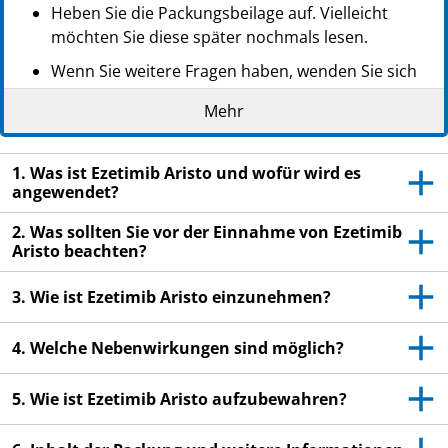
Heben Sie die Packungsbeilage auf. Vielleicht
möchten Sie diese später nochmals lesen.
Wenn Sie weitere Fragen haben, wenden Sie sich
an Ihren Arzt oder Apotheker.
Mehr
Dieses Arzneimittel wurde Ihnen persönlich
verschrieben. Geben Sie es nicht an Dritte weiter.
1. Was ist Ezetimib Aristo und wofür wird es
Es kann anderen Menschen schaden, auch wenn
angewendet?
diese die gleichen Beschwerden haben wie Sie.
2. Was sollten Sie vor der Einnahme von Ezetimib
Wenn Sie Nebenwirkungen bemerken, wenden Sie
Aristo beachten?
sich an Ihren Arzt oder Apotheker. Dies gilt auch
für Nebenwirkungen, die nicht in dieser
3. Wie ist Ezetimib Aristo einzunehmen?
Packungsbeilage angegeben sind. Siehe Abschnitt
4.
4. Welche Nebenwirkungen sind möglich?
5. Wie ist Ezetimib Aristo aufzubewahren?