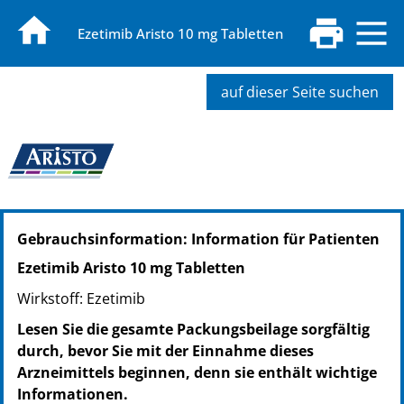
Ezetimib Aristo 10 mg Tabletten
auf dieser Seite suchen
PZN: 14144062
Gebrauchsinformation: Information für Patienten
PPN: 111414406296
PZN: 14144079
Ezetimib Aristo 10 mg Tabletten
PPN: 111414407986
Wirkstoff: Ezetimib
PZN: 14144085
PPN: 111414408552
Lesen Sie die gesamte Packungsbeilage sorgfältig
durch, bevor Sie mit der Einnahme dieses
Arzneimittels beginnen, denn sie enthält wichtige
Informationen.