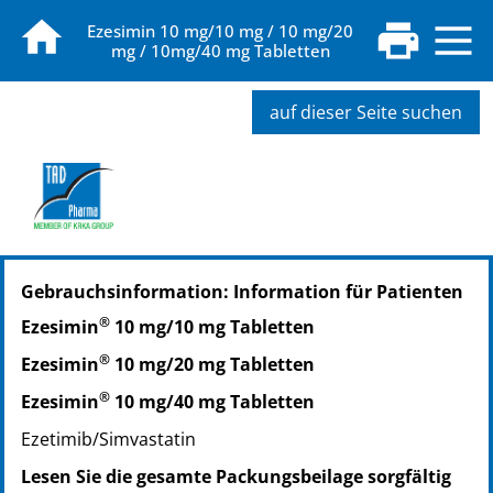
Ezesimin 10 mg/10 mg / 10 mg/20
mg / 10mg/40 mg Tabletten
auf dieser Seite suchen
PZN: 15415729
Gebrauchsinformation: Information für Patienten
PPN: 111541572912
PZN: 15415735
®
Ezesimin
10 mg/10 mg Tabletten
PPN: 111541573575
®
Ezesimin
10 mg/20 mg Tabletten
PZN: 15415741
PPN: 111541574141
®
Ezesimin
10 mg/40 mg Tabletten
PZN: 15415793
Ezetimib/Simvastatin
PPN: 111541579316
Lesen Sie die gesamte Packungsbeilage sorgfältig