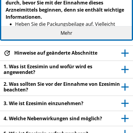
durch, bevor Sie mit der Einnahme dieses
Arzneimittels beginnen, denn sie enthält wichtige
Informationen.
Heben Sie die Packungsbeilage auf. Vielleicht
möchten Sie diese später nochmals lesen.
Mehr
Wenn Sie weitere Fragen haben, wenden Sie sich
an Ihren Arzt oder Apotheker.
Hinweise auf geänderte Abschnitte
Dieses Arzneimittel wurde Ihnen persönlich
verschrieben. Geben Sie es nicht an Dritte weiter.
1. Was ist Ezesimin und wofür wird es
angewendet?
Es kann anderen Menschen schaden, auch wenn
diese die gleichen Beschwerden haben wie Sie.
2. Was sollten Sie vor der Einnahme von Ezesimin
beachten?
Wenn Sie Nebenwirkungen bemerken, wenden Sie
sich an Ihren Arzt oder Apotheker. Dies gilt auch
3. Wie ist Ezesimin einzunehmen?
für Nebenwirkungen, die nicht in dieser
Packungsbeilage angegeben sind. Siehe Abschnitt
4. Welche Nebenwirkungen sind möglich?
4.