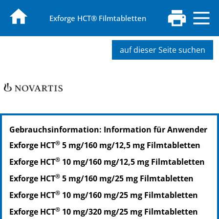
Exforge HCT® Filmtabletten
auf dieser Seite suchen
PZN: 05111359
Gebrauchsinformation: Information für Anwender
PPN: 110511135949
NTIN: 04150051113597
®
Exforge HCT
5 mg/160 mg/12,5 mg Filmtabletten
PZN: 05111483
®
Exforge HCT
10 mg/160 mg/12,5 mg Filmtabletten
PPN: 110511148322
NTIN: 04150051114839
®
Exforge HCT
5 mg/160 mg/25 mg Filmtabletten
®
Exforge HCT
10 mg/160 mg/25 mg Filmtabletten
®
Exforge HCT
10 mg/320 mg/25 mg Filmtabletten