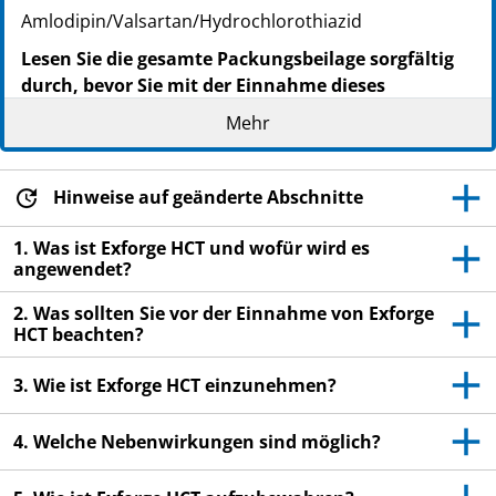
Amlodipin/Valsartan/Hydrochlorothiazid
Lesen Sie die gesamte Packungsbeilage sorgfältig
durch, bevor Sie mit der Einnahme dieses
Arzneimittels beginnen, denn sie enthält wichtige
Mehr
Informationen.
Heben Sie die Packungsbeilage auf. Vielleicht
möchten Sie diese später nochmals lesen.
Hinweise auf geänderte Abschnitte
Wenn Sie weitere Fragen haben, wenden Sie sich
1. Was ist Exforge HCT und wofür wird es
an Ihren Arzt oder Apotheker.
angewendet?
Dieses Arzneimittel wurde Ihnen persönlich
2. Was sollten Sie vor der Einnahme von Exforge
verschrieben. Geben Sie es nicht an Dritte weiter.
HCT beachten?
Es kann anderen Menschen schaden, auch wenn
diese die gleichen Beschwerden haben wie Sie.
3. Wie ist Exforge HCT einzunehmen?
Wenn Sie Nebenwirkungen bemerken, wenden Sie
sich an Ihren Arzt oder Apotheker. Dies gilt auch
4. Welche Nebenwirkungen sind möglich?
für Nebenwirkungen, die nicht in dieser
Packungsbeilage angegeben sind. Siehe Abschnitt