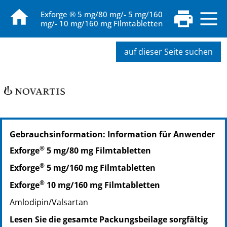
Exforge ® 5 mg/80 mg/- 5 mg/160
mg/- 10 mg/160 mg Filmtabletten
auf dieser Seite suchen
PZN: 00581327
Gebrauchsinformation: Information für Anwender
PPN: 110058132745
NTIN: 04150005813276
®
Exforge
5 mg/80 mg Filmtabletten
PZN: 00581356
®
Exforge
5 mg/160 mg Filmtabletten
PPN: 110058135664
NTIN: 04150005813566
®
Exforge
10 mg/160 mg Filmtabletten
Amlodipin/Valsartan
Lesen Sie die gesamte Packungsbeilage sorgfältig