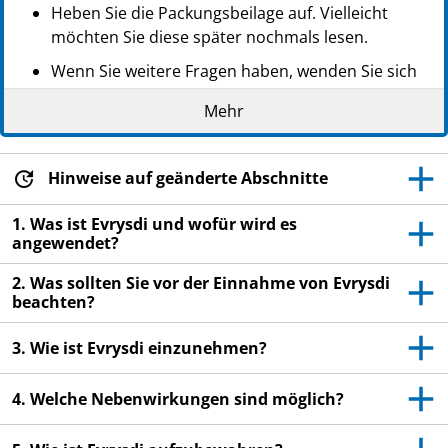
Heben Sie die Packungsbeilage auf. Vielleicht
möchten Sie diese später nochmals lesen.
Wenn Sie weitere Fragen haben, wenden Sie sich
an Ihren Arzt oder Apotheker.
Mehr
Dieses Arzneimittel wurde Ihnen oder Ihrem Kind
persönlich verschrieben. Geben Sie es nicht an
Dritte weiter. Es kann anderen Menschen
Hinweise auf geänderte Abschnitte
schaden, auch wenn diese die gleichen
1. Was ist Evrysdi und wofür wird es
Beschwerden haben wie Sie.
angewendet?
Wenn Sie oder Ihr Kind Nebenwirkungen
2. Was sollten Sie vor der Einnahme von Evrysdi
bemerken, wenden Sie sich an Ihren Arzt,
beachten?
Apotheker oder das medizinische Fachpersonal.
Dies gilt auch für Nebenwirkungen, die nicht in
3. Wie ist Evrysdi einzunehmen?
dieser Packungsbeilage angegeben sind. Siehe
Abschnitt 4.
4. Welche Nebenwirkungen sind möglich?
Die Informationen in dieser Packungsbeilage sind
für Sie, Ihre Betreuungsperson oder Ihr Kind