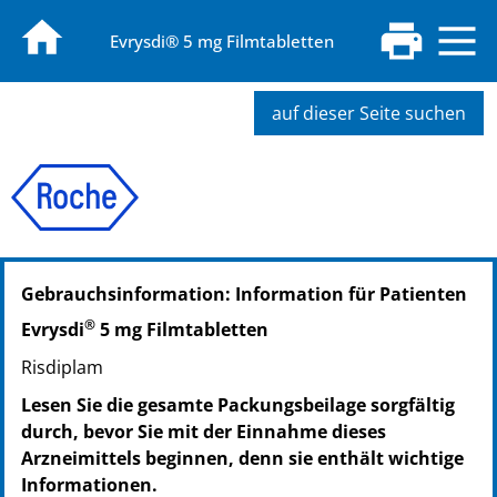
Evrysdi® 5 mg Filmtabletten
auf dieser Seite suchen
PZN: 18667845
Gebrauchsinformation: Information für Patienten
PPN: 111866784575
NTIN: 04150186678459
®
Evrysdi
5 mg Filmtabletten
PZN: 19659842
Risdiplam
PPN: 111965984256
NTIN: 04150196598426
Lesen Sie die gesamte Packungsbeilage sorgfältig
durch, bevor Sie mit der Einnahme dieses
Arzneimittels beginnen, denn sie enthält wichtige
Informationen.