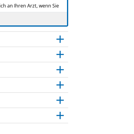
ch an Ihren Arzt, wenn Sie
ung dieses Arzneimittels
esen.
s medizinische
tte weiter. Es kann
er das medizinische
age angegeben sind. Siehe