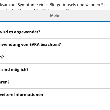
rksam auf Symptome eines Blutgerinnsels und wenden Sie si
n (siehe Abschnitt 2. „Blutgerinnsel“).
Mehr
kungsbeilage sorgfältig durch, bevor Sie mit der Anwend
t wichtige Informationen.
 wird es angewendet?
eilage auf. Vielleicht möchten Sie diese später nochmals l
n haben, wenden Sie sich an Ihren Arzt, Apotheker oder da
r Anwendung von EVRA beachten?
de Ihnen persönlich verschrieben. Geben Sie es nicht an Dri
n?
aden.
en bemerken, wenden Sie sich an Ihren Arzt, Apotheker od
 sind möglich?
 auch für Nebenwirkungen, die nicht in dieser Packungsbeil
hren?
 weitere Informationen