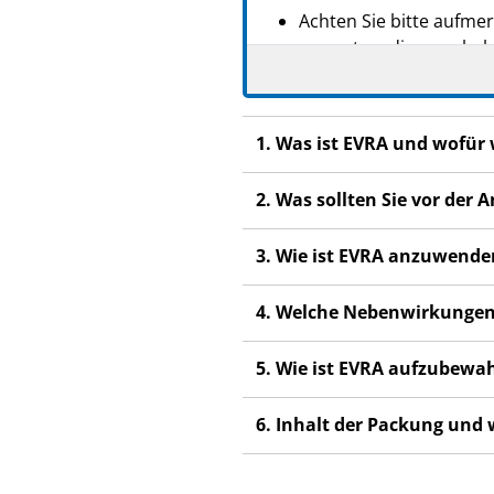
Achten Sie bitte aufme
vermuten, diese zu habe
Lesen Sie die gesamte Pac
beginnen, denn sie enthäl
1. Was ist EVRA und wofür
Heben Sie die Packungsb
Wenn Sie weitere Frage
2. Was sollten Sie vor de
Fachpersonal.
Dieses Arzneimittel wur
3. Wie ist EVRA anzuwende
anderen Menschen sch
Wenn Sie Nebenwirkung
4. Welche Nebenwirkungen
Fachpersonal. Dies gilt
Abschnitt 4.
5. Wie ist EVRA aufzubewa
6. Inhalt der Packung und