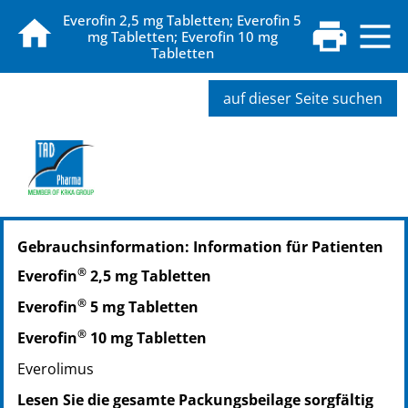
Everofin 2,5 mg Tabletten; Everofin 5
mg Tabletten; Everofin 10 mg
Tabletten
auf dieser Seite suchen
PZN: 17605351
Gebrauchsinformation: Information für Patienten
PPN: 111760535130
PZN: 17605368
®
Everofin
2,5 mg Tabletten
PPN: 111760536820
®
Everofin
5 mg Tabletten
®
Everofin
10 mg Tabletten
Everolimus
Lesen Sie die gesamte Packungsbeilage sorgfältig