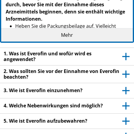
durch, bevor Sie mit der Einnahme dieses
Arzneimittels beginnen, denn sie enthält wichtige
Informationen.
Heben Sie die Packungsbeilage auf. Vielleicht
möchten Sie diese später nochmals lesen.
Mehr
Wenn Sie weitere Fragen haben, wenden Sie sich
an Ihren Arzt oder Apotheker.
1. Was ist Everofin und wofür wird es
angewendet?
Dieses Arzneimittel wurde Ihnen persönlich
verschrieben. Geben Sie es nicht an Dritte weiter.
2. Was sollten Sie vor der Einnahme von Everofin
Es kann anderen Menschen schaden, auch wenn
beachten?
diese die gleichen Beschwerden haben wie Sie.
3. Wie ist Everofin einzunehmen?
Wenn Sie Nebenwirkungen bemerken, wenden Sie
sich an Ihren Arzt oder Apotheker. Dies gilt auch
4. Welche Nebenwirkungen sind möglich?
für Nebenwirkungen, die nicht in dieser
Packungsbeilage angegeben sind. Siehe Abschnitt
5. Wie ist Everofin aufzubewahren?
4.