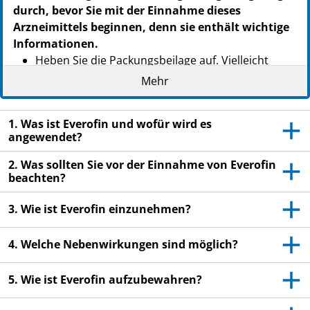
durch, bevor Sie mit der Einnahme dieses
Arzneimittels beginnen, denn sie enthält wichtige
Informationen.
Heben Sie die Packungsbeilage auf. Vielleicht
möchten Sie diese später nochmals lesen.
Mehr
Wenn Sie weitere Fragen haben, wenden Sie sich
an Ihren Arzt oder Apotheker.
1. Was ist Everofin und wofür wird es
angewendet?
Dieses Arzneimittel wurde Ihnen persönlich
verschrieben. Geben Sie es nicht an Dritte weiter.
2. Was sollten Sie vor der Einnahme von Everofin
Es kann anderen Menschen schaden, auch wenn
beachten?
diese die gleichen Beschwerden haben wie Sie.
3. Wie ist Everofin einzunehmen?
Wenn Sie Nebenwirkungen bemerken, wenden Sie
sich an Ihren Arzt oder Apotheker. Dies gilt auch
4. Welche Nebenwirkungen sind möglich?
für Nebenwirkungen, die nicht in dieser
Packungsbeilage angegeben sind. Siehe Abschnitt
5. Wie ist Everofin aufzubewahren?
4.