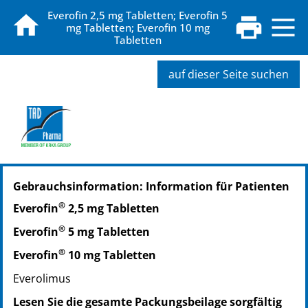
Everofin 2,5 mg Tabletten; Everofin 5
mg Tabletten; Everofin 10 mg
Tabletten
auf dieser Seite suchen
PZN: 17605345
Gebrauchsinformation: Information für Patienten
PPN: 111760534564
®
Everofin
2,5 mg Tabletten
®
Everofin
5 mg Tabletten
®
Everofin
10 mg Tabletten
Everolimus
Lesen Sie die gesamte Packungsbeilage sorgfältig