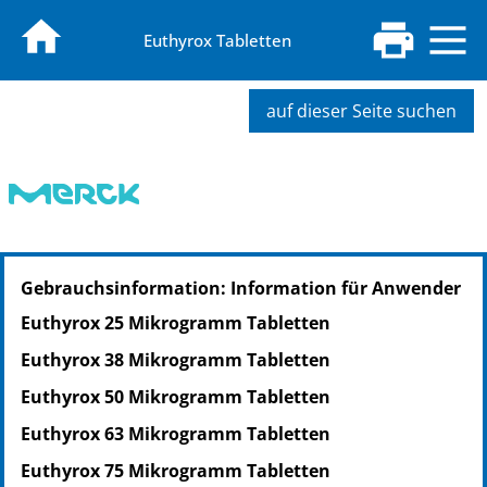
Euthyrox Tabletten
auf dieser Seite suchen
PZN: 02050692
Gebrauchsinformation: Information für Anwender
PPN: 110205069238
NTIN: 04150020506924
Euthyrox 25 Mikrogramm Tabletten
PZN: 02754878
Euthyrox 38 Mikrogramm Tabletten
PPN: 110275487879
NTIN: 04150027548781
Euthyrox 50 Mikrogramm Tabletten
Euthyrox 63 Mikrogramm Tabletten
Euthyrox 75 Mikrogramm Tabletten