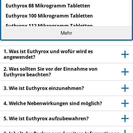
Euthyrox 88 Mikrogramm Tabletten
Euthyrox 100 Mikrogramm Tabletten
Euthyrox 112 Mikrogramm Tabletten
Mehr
Euthyrox 125 Mikrogramm Tabletten
Euthyrox 137 Mikrogramm Tabletten
1. Was ist Euthyrox und wofür wird es
Euthyrox 150 Mikrogramm Tabletten
angewendet?
Euthyrox 175 Mikrogramm Tabletten
2. Was sollten Sie vor der Einnahme von
Euthyrox beachten?
Euthyrox 200 Mikrogramm Tabletten
Levothyroxin-Natrium
3. Wie ist Euthyrox einzunehmen?
Lesen Sie die gesamte Packungsbeilage sorgfältig
4. Welche Nebenwirkungen sind möglich?
durch, bevor Sie mit der Einnahme dieses
Arzneimittels beginnen, denn sie enthält wichtige
Informationen.
5. Wie ist Euthyrox aufzubewahren?
Heben Sie die Packungsbeilage auf. Vielleicht
möchten Sie diese später nochmals lesen.