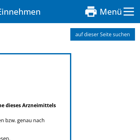
 Einnehmen
Menü
auf dieser Seite suchen
me dieses Arzneimittels
en bzw. genau nach
esen.