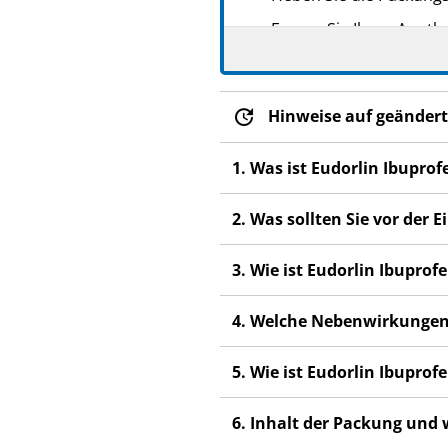
Fragen Sie Ihren Apoth
Wenn Sie Nebenwirkunge
Nebenwirkungen, die ni
Hinweise auf geändert
Wenden Sie sich an Ihr
nach 3 Tagen bei Kinde
1. Was ist Eudorlin Ibupr
nach 3 Tagen bei der 
Erwachsenen.
2. Was sollten Sie vor der
3. Wie ist Eudorlin Ibupr
4. Welche Nebenwirkungen
5. Wie ist Eudorlin Ibupro
6. Inhalt der Packung und