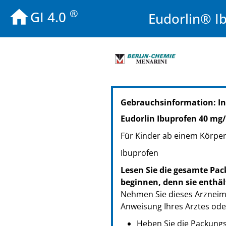
®
GI 4.0
Eudorlin® I
PZN: 18752189
Gebrauchsinformation: I
PPN: 111875218955
Eudorlin Ibuprofen 40 m
Für Kinder ab einem Körper
Ibuprofen
Lesen Sie die gesamte Pac
beginnen, denn sie enthäl
Nehmen Sie dieses Arzneimi
Anweisung Ihres Arztes ode
Heben Sie die Packungsb