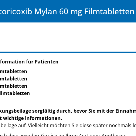
toricoxib Mylan 60 mg Filmtabletten
formation für Patienten
lmtabletten
lmtabletten
lmtabletten
ilmtabletten
kungsbeilage sorgfältig durch, bevor Sie mit der Einnah
t wichtige Informationen.
eilage auf. Vielleicht möchten Sie diese später nochmals l
n haben, wenden Sie sich an Ihren Arzt oder Apotheker.