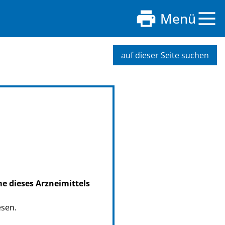
Menü
auf dieser Seite suchen
me dieses Arzneimittels
esen.