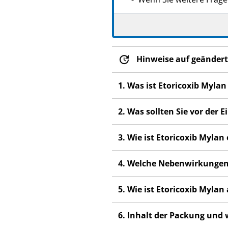
Dieses Arzneimittel wur
anderen Menschen scha
Wenn Sie Nebenwirkunge
Nebenwirkungen, die ni
Hinweise auf geändert
1. Was ist Etoricoxib Myla
2. Was sollten Sie vor der
3. Wie ist Etoricoxib Myla
4. Welche Nebenwirkungen
5. Wie ist Etoricoxib Myla
6. Inhalt der Packung und