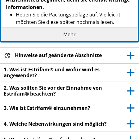
Informationen.
Heben Sie die Packungsbeilage auf. Vielleicht
möchten Sie diese später nochmals lesen.
Wenn Sie weitere Fragen haben, wenden Sie sich
Mehr
an Ihren Arzt oder Apotheker.
Dieses Arzneimittel wurde Ihnen persönlich
Hinweise auf geänderte Abschnitte
verschrieben. Geben Sie es nicht an Dritte weiter.
Es kann anderen Menschen schaden, auch wenn
1. Was ist Estrifam® und wofür wird es
diese die gleichen Beschwerden haben wie Sie.
angewendet?
Wenn Sie Nebenwirkungen bemerken, wenden Sie
2. Was sollten Sie vor der Einnahme von
sich an Ihren Arzt oder Apotheker. Dies gilt auch
Estrifam® beachten?
für Nebenwirkungen, die nicht in dieser
Packungsbeilage angegeben sind. Siehe Abschnitt
3. Wie ist Estrifam® einzunehmen?
4.
4. Welche Nebenwirkungen sind möglich?