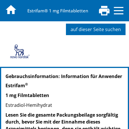
Estrifam® 1 mg Filmtabletten
auf dieser Seite suchen
PZN: 08622563
Gebrauchsinformation: Information für Anwender
PPN: 110862256371
NTIN: 04150086225630
®
Estrifam
PZN: 08622586
1 mg Filmtabletten
PPN: 110862258627
NTIN: 04150086225869
Estradiol-Hemihydrat
Lesen Sie die gesamte Packungsbeilage sorgfältig
durch, bevor Sie mit der Einnahme dieses
Arzneimittels beginnen, denn sie enthält wichtige