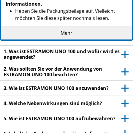
Informationen.
Heben Sie die Packungsbeilage auf. Vielleicht
möchten Sie diese später nochmals lesen.
Wenn Sie weitere Fragen haben, wenden Sie sich
Mehr
an Ihren Arzt oder Apotheker.
Dieses Arzneimittel wurde Ihnen persönlich
1. Was ist ESTRAMON UNO 100 und wofür wird es
verschrieben. Geben Sie es nicht an Dritte weiter.
angewendet?
Es kann anderen Menschen schaden, auch wenn
diese die gleichen Beschwerden haben wie Sie.
2. Was sollten Sie vor der Anwendung von
ESTRAMON UNO 100 beachten?
Wenn Sie Nebenwirkungen bemerken, wenden Sie
sich an Ihren Arzt oder Apotheker. Dies gilt auch
3. Wie ist ESTRAMON UNO 100 anzuwenden?
für Nebenwirkungen, die nicht in dieser
Packungsbeilage angegeben sind. Siehe Abschnitt
4. Welche Nebenwirkungen sind möglich?
4.
5. Wie ist ESTRAMON UNO 100 aufzubewahren?