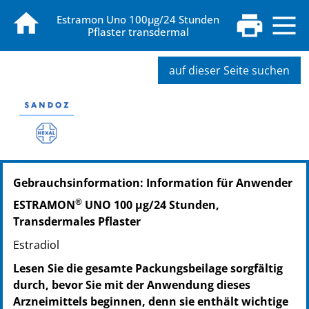
Estramon Uno 100µg/24 Stunden
Pflaster transdermal
auf dieser Seite suchen
PZN: 00620139
Gebrauchsinformation: Information für Anwender
PPN: 110062013915
NTIN: 04150006201393
®
ESTRAMON
UNO 100 µg/24 Stunden,
Transdermales Pflaster
Estradiol
Lesen Sie die gesamte Packungsbeilage sorgfältig
durch, bevor Sie mit der Anwendung dieses
Arzneimittels beginnen, denn sie enthält wichtige