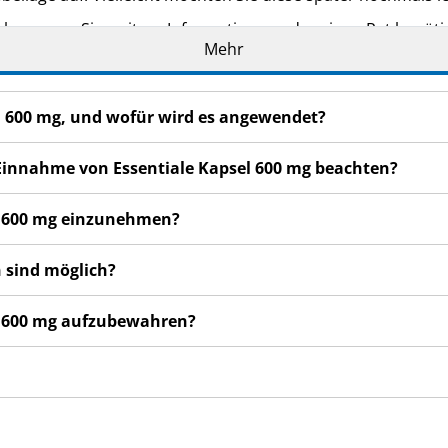
eker, wenn Sie weitere Informationen oder einen Rat benöti
Mehr
rden verschlimmern oder nach einigen Tagen keine Besseru
ufsuchen.
el 600 mg, und wofür wird es angewendet?
hrten Nebenwirkungen Sie erheblich beeinträchtigt oder S
 dieser Gebrauchsinformation angegeben sind, informieren Si
 Einnahme von Essentiale Kapsel 600 mg beachten?
el 600 mg einzunehmen?
 sind möglich?
el 600 mg aufzubewahren?