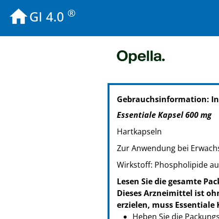
®
GI 4.0
PZN: 20089574
Gebrauchsinformation: I
PPN: 112008957425
PZN: 20312575
Essentiale Kapsel 600 mg
PPN: 112031257546
Hartkapseln
Zur Anwendung bei Erwach
Wirkstoff: Phospholipide a
Lesen Sie die gesamte Pack
Dieses Arzneimittel ist o
erzielen, muss Essential
Heben Sie die Packungsb