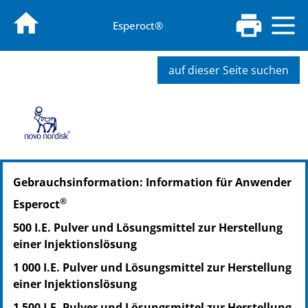
Esperoct®
auf dieser Seite suchen
PZN: 18897953
Gebrauchsinformation: Information für Anwender
PPN: 111889795308
®
Esperoct
500 I.E. Pulver und Lösungsmittel zur Herstellung
einer Injektionslösung
1 000 I.E. Pulver und Lösungsmittel zur Herstellung
einer Injektionslösung
1 500 I.E. Pulver und Lösungsmittel zur Herstellung