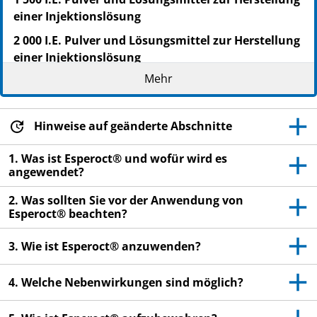
einer Injektionslösung
2 000 I.E. Pulver und Lösungsmittel zur Herstellung
einer Injektionslösung
Mehr
3 000 I.E. Pulver und Lösungsmittel zur Herstellung
einer Injektionslösung
4 000 I.E. Pulver und Lösungsmittel zur Herstellung
Hinweise auf geänderte Abschnitte
einer Injektionslösung
1. Was ist Esperoct® und wofür wird es
5 000 I.E. Pulver und Lösungsmittel zur Herstellung
angewendet?
einer Injektionslösung
2. Was sollten Sie vor der Anwendung von
Turoctocog alfa pegol (pegylierter humaner
Esperoct® beachten?
Gerinnungsfaktor VIII (rDNS))
▼Dieses Arzneimittel unterliegt einer zusätzlichen
3. Wie ist Esperoct® anzuwenden?
Überwachung. Dies ermöglicht eine schnelle
Identifizierung neuer Erkenntnisse über die
4. Welche Nebenwirkungen sind möglich?
Sicherheit. Sie können dabei helfen, indem Sie jede
auftretende Nebenwirkung melden. Hinweise zur