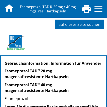
Esomeprazol TAD® 20mg / 40mg
mgs. res. Hartkapseln
auf dieser Seite suchen
PZN: 06834249
Gebrauchsinformation: Information für Anwender
PPN: 110683424918
PZN: 06834255
®
Esomeprazol TAD
20 mg
PPN: 110683425581
magensaftresistente Hartkapseln
PZN: 06834284
®
Esomeprazol TAD
40 mg
PPN: 110683428403
magensaftresistente Hartkapseln
PZN: 06834315
PPN: 110683431550
Esomeprazol
PZN: 07772929
Lesen Sie die gesamte Packungsbeilage sorgfältig