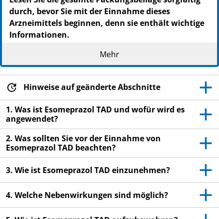
PPN: 110777292972
durch, bevor Sie mit der Einnahme dieses
Arzneimittels beginnen, denn sie enthält wichtige
Informationen.
Heben Sie die Packungsbeilage auf. Vielleicht
Mehr
möchten Sie diese später nochmals lesen.
Wenn Sie weitere Fragen haben, wenden Sie sich
an Ihren Arzt oder Apotheker.
Hinweise auf geänderte Abschnitte
Dieses Arzneimittel wurde Ihnen persönlich
1. Was ist Esomeprazol TAD und wofür wird es
verschrieben. Geben Sie es nicht an Dritte weiter.
angewendet?
Es kann anderen Menschen schaden, auch wenn
2. Was sollten Sie vor der Einnahme von
diese die gleichen Beschwerden haben wie Sie.
Esomeprazol TAD beachten?
Wenn Sie Nebenwirkungen bemerken, wenden Sie
sich an Ihren Arzt oder Apotheker. Dies gilt auch
3. Wie ist Esomeprazol TAD einzunehmen?
für Nebenwirkungen, die nicht in dieser
Packungsbeilage angegeben sind.
4. Welche Nebenwirkungen sind möglich?