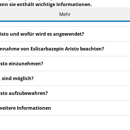
enn sie enthält wichtige Informationen.
eilage auf. Vielleicht möchten Sie diese später nochmals l
Mehr
n haben, wenden Sie sich an Ihren Arzt oder Apotheker.
de Ihnen persönlich verschrieben. Geben Sie es nicht an Dri
Aristo und wofür wird es angewendet?
den, auch wenn diese die gleichen Beschwerden haben wie
n bemerken, wenden Sie sich an Ihren Arzt oder Apotheker.
 Einnahme von Eslicarbazepin Aristo beachten?
cht in dieser Packungsbeilage angegeben sind. Siehe Abschn
Aristo einzunehmen?
 sind möglich?
Aristo aufzubewahren?
 weitere Informationen