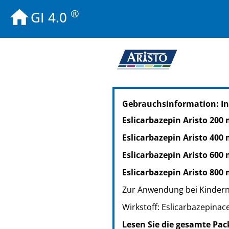
®
GI 4.0
PZN: 16850947
Gebrauchsinformation: In
PPN: 111685094745
PZN: 16850953
Eslicarbazepin Aristo 200
PPN: 111685095311
Eslicarbazepin Aristo 400
Eslicarbazepin Aristo 600
Eslicarbazepin Aristo 800
Zur Anwendung bei Kindern
Wirkstoff: Eslicarbazepinac
Lesen Sie die gesamte Pac