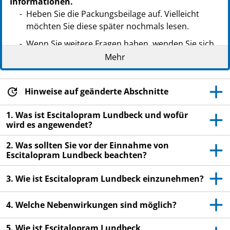
Informationen.
Heben Sie die Packungsbeilage auf. Vielleicht
möchten Sie diese später nochmals lesen.
Wenn Sie weitere Fragen haben, wenden Sie sich
an Ihren Arzt oder Apotheker.
Mehr
Dieses Arzneimittel wurde Ihnen persönlich
verschrieben. Geben Sie es nicht an Dritte weiter.
Hinweise auf geänderte Abschnitte
Es kann anderen Menschen schaden, auch wenn
diese die gleichen Beschwerden haben wie Sie.
1. Was ist Escitalopram Lundbeck und wofür
wird es angewendet?
Wenn Sie Nebenwirkungen bemerken, wenden Sie
sich an Ihren Arzt oder Apotheker. Dies gilt auch
2. Was sollten Sie vor der Einnahme von
für Nebenwirkungen, die nicht in dieser
Escitalopram Lundbeck beachten?
Packungsbeilage angegeben sind. Siehe
Abschnitt 4.
3. Wie ist Escitalopram Lundbeck einzunehmen?
4. Welche Nebenwirkungen sind möglich?
5. Wie ist Escitalopram Lundbeck