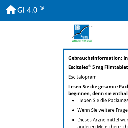
®
GI 4.0
PZN: 10399776
Gebrauchsinformation: In
PPN: 111039977686
PZN: 10399782
®
Escitalex
5 mg Filmtable
PPN: 111039978252
Escitalopram
PZN: 15416663
PPN: 111541666382
Lesen Sie die gesamte Pac
PZN: 15582060
beginnen, denn sie enthäl
PPN: 111558206018
Heben Sie die Packungsb
Wenn Sie weitere Frage
Dieses Arzneimittel wur
anderen Menschen scha