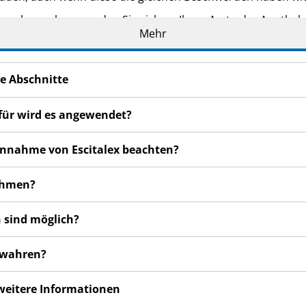
n bemerken, wenden Sie sich an Ihren Arzt oder Apotheker.
Mehr
cht in dieser Packungsbeilage angegeben sind. Siehe Abschn
e Abschnitte
ofür wird es angewendet?
 Einnahme von Escitalex beachten?
nehmen?
 sind möglich?
bewahren?
 weitere Informationen