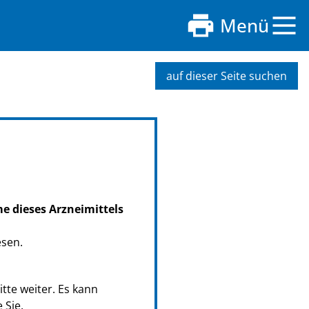
Menü
auf dieser Seite suchen
me dieses Arzneimittels
esen.
tte weiter. Es kann
 Sie.