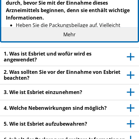
durch, bevor Sie mit der Einnahme dieses
Arzneimittels beginnen, denn sie enthält wichtige
Informationen.
Heben Sie die Packungsbeilage auf. Vielleicht
möchten Sie diese später nochmals lesen.
Mehr
Wenn Sie weitere Fragen haben, wenden Sie sich
an Ihren Arzt oder Apotheker.
1. Was ist Esbriet und wofür wird es
angewendet?
Dieses Arzneimittel wurde Ihnen persönlich
verschrieben. Geben Sie es nicht an Dritte weiter.
2. Was sollten Sie vor der Einnahme von Esbriet
Es kann anderen Menschen schaden, auch wenn
beachten?
diese die gleichen Beschwerden haben wie Sie.
3. Wie ist Esbriet einzunehmen?
Wenn Sie Nebenwirkungen bemerken, wenden Sie
sich an Ihren Arzt oder Apotheker. Dies gilt auch
4. Welche Nebenwirkungen sind möglich?
für Nebenwirkungen, die nicht in dieser
Packungsbeilage angegeben sind. Siehe Abschnitt
5. Wie ist Esbriet aufzubewahren?
4.