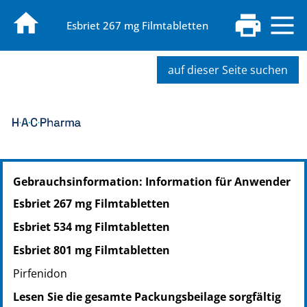
Esbriet 267 mg Filmtabletten
auf dieser Seite suchen
PZN: 12456521
Gebrauchsinformation: Information für Anwender
PPN: 111245652124
NTIN: 04150124565216
Esbriet 267 mg Filmtabletten
Esbriet 534 mg Filmtabletten
Esbriet 801 mg Filmtabletten
Pirfenidon
Lesen Sie die gesamte Packungsbeilage sorgfältig