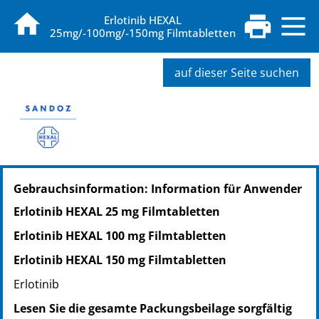
Erlotinib HEXAL
25mg/-100mg/-150mg Filmtabletten
auf dieser Seite suchen
PZN: 16121266
Gebrauchsinformation: Information für Anwender
PPN: 111612126633
NTIN: 04150161212661
Erlotinib HEXAL 25 mg Filmtabletten
Erlotinib HEXAL 100 mg Filmtabletten
Erlotinib HEXAL 150 mg Filmtabletten
Erlotinib
Lesen Sie die gesamte Packungsbeilage sorgfältig