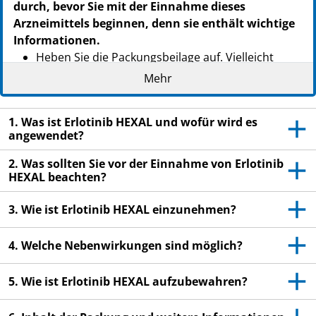
durch, bevor Sie mit der Einnahme dieses
Arzneimittels beginnen, denn sie enthält wichtige
Informationen.
Heben Sie die Packungsbeilage auf. Vielleicht
möchten Sie diese später nochmals lesen.
Mehr
Wenn Sie weitere Fragen haben, wenden Sie sich
an Ihren Arzt oder Apotheker.
1. Was ist Erlotinib HEXAL und wofür wird es
angewendet?
Dieses Arzneimittel wurde Ihnen persönlich
verschrieben. Geben Sie es nicht an Dritte weiter.
2. Was sollten Sie vor der Einnahme von Erlotinib
Es kann anderen Menschen schaden, auch wenn
HEXAL beachten?
diese die gleichen Beschwerden haben wie Sie.
3. Wie ist Erlotinib HEXAL einzunehmen?
Wenn Sie Nebenwirkungen bemerken, wenden Sie
sich an Ihren Arzt oder Apotheker. Dies gilt auch
4. Welche Nebenwirkungen sind möglich?
für Nebenwirkungen, die nicht in dieser
Packungsbeilage angegeben sind. Siehe Abschnitt
5. Wie ist Erlotinib HEXAL aufzubewahren?
4.