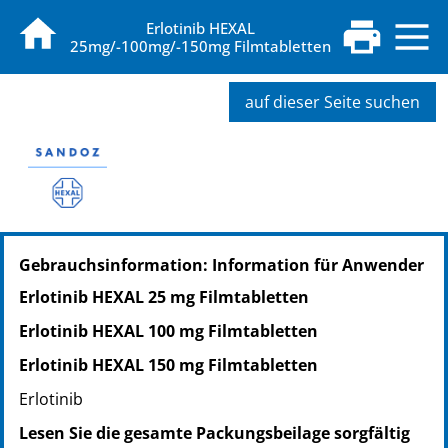
Erlotinib HEXAL
25mg/-100mg/-150mg Filmtabletten
auf dieser Seite suchen
PZN: 16121295
Gebrauchsinformation: Information für Anwender
PPN: 111612129552
NTIN: 04150161212951
Erlotinib HEXAL 25 mg Filmtabletten
Erlotinib HEXAL 100 mg Filmtabletten
Erlotinib HEXAL 150 mg Filmtabletten
Erlotinib
Lesen Sie die gesamte Packungsbeilage sorgfältig