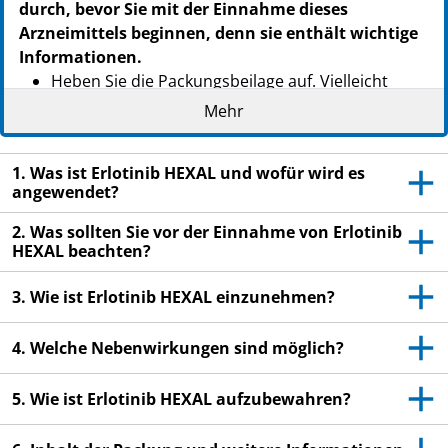
durch, bevor Sie mit der Einnahme dieses
Arzneimittels beginnen, denn sie enthält wichtige
Informationen.
Heben Sie die Packungsbeilage auf. Vielleicht
möchten Sie diese später nochmals lesen.
Mehr
Wenn Sie weitere Fragen haben, wenden Sie sich
an Ihren Arzt oder Apotheker.
1. Was ist Erlotinib HEXAL und wofür wird es
angewendet?
Dieses Arzneimittel wurde Ihnen persönlich
verschrieben. Geben Sie es nicht an Dritte weiter.
2. Was sollten Sie vor der Einnahme von Erlotinib
Es kann anderen Menschen schaden, auch wenn
HEXAL beachten?
diese die gleichen Beschwerden haben wie Sie.
3. Wie ist Erlotinib HEXAL einzunehmen?
Wenn Sie Nebenwirkungen bemerken, wenden Sie
sich an Ihren Arzt oder Apotheker. Dies gilt auch
4. Welche Nebenwirkungen sind möglich?
für Nebenwirkungen, die nicht in dieser
Packungsbeilage angegeben sind. Siehe Abschnitt
5. Wie ist Erlotinib HEXAL aufzubewahren?
4.