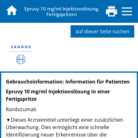
Epruvy 10 mg/ml Injektionslösung,
Fertigspritzen
auf dieser Seite suchen
PZN: 19470381
Gebrauchsinformation: Information für Patienten
PPN: 111947038167
NTIN: 04150194703815
Epruvy 10 mg/ml Injektionslösung in einer
Fertigspritze
Ranibizumab
▼Dieses Arzneimittel unterliegt einer zusätzlichen
Überwachung. Dies ermöglicht eine schnelle
Identifizierung neuer Erkenntnisse über die