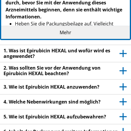
durch, bevor Sie mit der Anwendung dieses
Arzneimittels beginnen, denn sie enthält wichtige
Informationen.
Heben Sie die Packungsbeilage auf. Vielleicht
möchten Sie diese später nochmals lesen.
Mehr
Wenn Sie weitere Fragen haben, wenden Sie sich
an Ihren Arzt, Apotheker oder das medizinische
1. Was ist Epirubicin HEXAL und wofür wird es
Fachpersonal.
angewendet?
Wenn Sie Nebenwirkungen bemerken, wenden Sie
2. Was sollten Sie vor der Anwendung von
sich an Ihren Arzt, Apotheker oder das
Epirubicin HEXAL beachten?
medizinische Fachpersonal. Dies gilt auch für
Nebenwirkungen, die nicht in dieser
3. Wie ist Epirubicin HEXAL anzuwenden?
Packungsbeilage angegeben sind. Siehe Abschnitt
4.
4. Welche Nebenwirkungen sind möglich?
5. Wie ist Epirubicin HEXAL aufzubewahren?