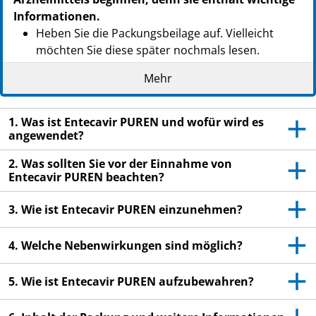
Informationen.
Heben Sie die Packungsbeilage auf. Vielleicht
möchten Sie diese später nochmals lesen.
Wenn Sie weitere Fragen haben, wenden Sie sich
Mehr
an Ihren Arzt oder Apotheker.
Dieses Arzneimittel wurde Ihnen persönlich
1. Was ist Entecavir PUREN und wofür wird es
verschrieben. Geben Sie es nicht an Dritte weiter.
angewendet?
Es kann anderen Menschen schaden, auch wenn
2. Was sollten Sie vor der Einnahme von
diese die gleichen Beschwerden haben wie Sie.
Entecavir PUREN beachten?
Wenn Sie Nebenwirkungen bemerken, wenden Sie
sich an Ihren Arzt oder Apotheker. Dies gilt auch
3. Wie ist Entecavir PUREN einzunehmen?
für Nebenwirkungen, die nicht in dieser
Packungsbeilage angegeben sind. Siehe Abschnitt
4. Welche Nebenwirkungen sind möglich?
4.
5. Wie ist Entecavir PUREN aufzubewahren?