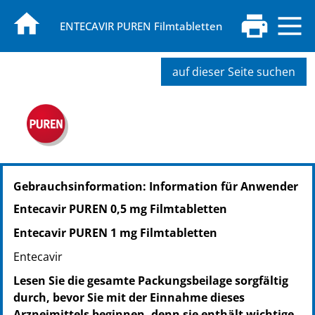
ENTECAVIR PUREN Filmtabletten
auf dieser Seite suchen
PZN: 12482234
Gebrauchsinformation: Information für Anwender
PPN: 111248223429
NTIN: 04150124822340
Entecavir PUREN 0,5 mg Filmtabletten
PZN: 12482240
Entecavir PUREN 1 mg Filmtabletten
PPN: 111248224092
NTIN: 04150124822401
Entecavir
Lesen Sie die gesamte Packungsbeilage sorgfältig
durch, bevor Sie mit der Einnahme dieses
Arzneimittels beginnen, denn sie enthält wichtige