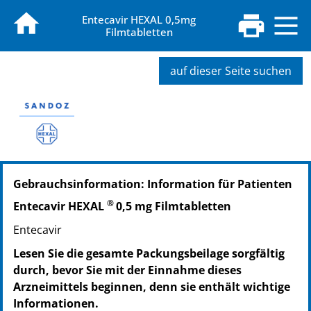
Entecavir HEXAL 0,5mg
Filmtabletten
auf dieser Seite suchen
PZN: 12422798
Gebrauchsinformation: Information für Patienten
PPN: 111242279839
NTIN: 04150124227985
®
Entecavir HEXAL
0,5 mg Filmtabletten
PZN: 12422806
Entecavir
PPN: 111242280633
NTIN: 04150124228067
Lesen Sie die gesamte Packungsbeilage sorgfältig
durch, bevor Sie mit der Einnahme dieses
Arzneimittels beginnen, denn sie enthält wichtige
Informationen.