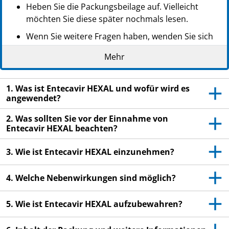
Heben Sie die Packungsbeilage auf. Vielleicht
möchten Sie diese später nochmals lesen.
Wenn Sie weitere Fragen haben, wenden Sie sich
an Ihren Arzt oder Apotheker.
Mehr
Dieses Arzneimittel wurde Ihnen persönlich
verschrieben. Geben Sie es nicht an Dritte weiter.
1. Was ist Entecavir HEXAL und wofür wird es
Es kann anderen Menschen schaden, auch wenn
angewendet?
diese die gleichen Beschwerden haben wie Sie.
2. Was sollten Sie vor der Einnahme von
Wenn Sie Nebenwirkungen bemerken, wenden Sie
Entecavir HEXAL beachten?
sich an Ihren Arzt oder Apotheker. Dies gilt auch
für Nebenwirkungen, die nicht in dieser
3. Wie ist Entecavir HEXAL einzunehmen?
Packungsbeilage angegeben sind. Siehe Abschnitt
4.
4. Welche Nebenwirkungen sind möglich?
5. Wie ist Entecavir HEXAL aufzubewahren?