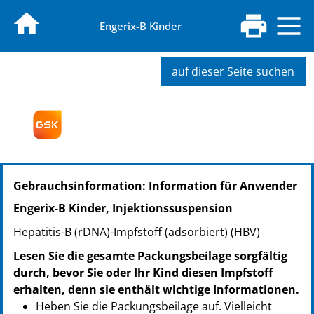
Engerix-B Kinder
auf dieser Seite suchen
PZN: 06155413
Gebrauchsinformation: Information für Anwender
PPN: 110615541317
NTIN: 04150061554137
Engerix-B Kinder, Injektionssuspension
PZN: 06155442
Hepatitis-B (rDNA)-Impfstoff (adsorbiert) (HBV)
PPN: 110615544236
NTIN: 04150061554427
Lesen Sie die gesamte Packungsbeilage sorgfältig
durch, bevor Sie oder Ihr Kind diesen Impfstoff
erhalten, denn sie enthält wichtige Informationen.
Heben Sie die Packungsbeilage auf. Vielleicht