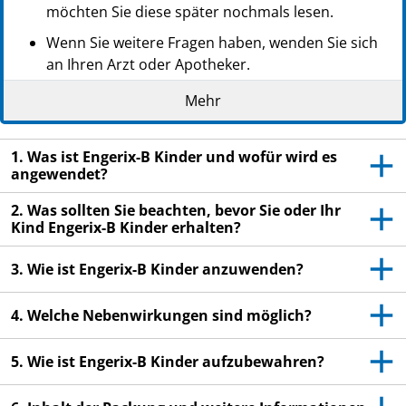
möchten Sie diese später nochmals lesen.
Wenn Sie weitere Fragen haben, wenden Sie sich
an Ihren Arzt oder Apotheker.
Dieser Impfstoff wurde Ihnen oder Ihrem Kind
Mehr
persönlich verschrieben. Geben Sie ihn nicht an
Dritte weiter.
1. Was ist Engerix-B Kinder und wofür wird es
Wenn Sie Nebenwirkungen bemerken, wenden Sie
angewendet?
sich an Ihren Arzt oder Apotheker. Dies gilt auch
2. Was sollten Sie beachten, bevor Sie oder Ihr
für Nebenwirkungen, die nicht in dieser
Kind Engerix-B Kinder erhalten?
Packungsbeilage angegeben sind. Siehe Abschnitt
4.
3. Wie ist Engerix-B Kinder anzuwenden?
In dieser Gebrauchsinformation kann jeder Bezug auf
„Sie“ auch „Ihr Kind“ bedeuten.
4. Welche Nebenwirkungen sind möglich?
5. Wie ist Engerix-B Kinder aufzubewahren?