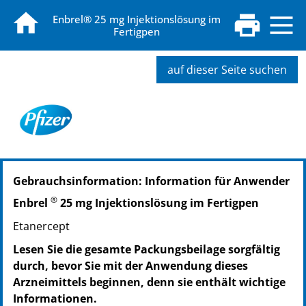
Enbrel® 25 mg Injektionslösung im
Fertigpen
auf dieser Seite suchen
PZN: 12521709
Gebrauchsinformation: Information für Anwender
PPN: 111252170955
PZN: 12521721
®
Enbrel
25 mg Injektionslösung im Fertigpen
PPN: 111252172184
Etanercept
PZN: 12521738
PPN: 111252173874
Lesen Sie die gesamte Packungsbeilage sorgfältig
durch, bevor Sie mit der Anwendung dieses
Arzneimittels beginnen, denn sie enthält wichtige
Informationen.