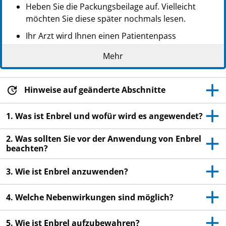
Heben Sie die Packungsbeilage auf. Vielleicht
möchten Sie diese später nochmals lesen.
Ihr Arzt wird Ihnen einen Patientenpass
aushändigen, der wichtige Informationen zur
Mehr
Sicherheit enthält, die Sie vor und während der
Behandlung mit Enbrel beachten sollten.
Wenn Sie weitere Fragen haben, wenden Sie sich
Hinweise auf geänderte Abschnitte
an Ihren Arzt, Apotheker oder das medizinische
Fachpersonal.
1. Was ist Enbrel und wofür wird es angewendet?
Dieses Arzneimittel wurde Ihnen oder einem von
2. Was sollten Sie vor der Anwendung von Enbrel
Ihnen betreuten Kind verschrieben. Geben Sie es
beachten?
nicht an Dritte weiter. Es kann anderen Menschen
schaden, auch wenn diese die gleichen
3. Wie ist Enbrel anzuwenden?
Beschwerden haben wie Sie oder das von Ihnen
betreute Kind.
4. Welche Nebenwirkungen sind möglich?
Wenn Sie Nebenwirkungen bemerken, wenden Sie
sich an Ihren Arzt oder Apotheker. Dies gilt auch
5. Wie ist Enbrel aufzubewahren?