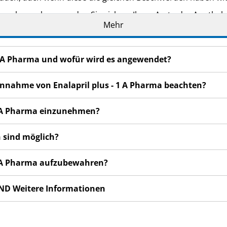
n bemerken, wenden Sie sich an Ihren Arzt oder Apotheker.
Mehr
cht in dieser Packungsbeilage angegeben sind. Siehe Abschn
- 1 A Pharma und wofür wird es angewendet?
 Einnahme von Enalapril plus - 1 A Pharma beachten?
- 1 A Pharma einzunehmen?
 sind möglich?
- 1 A Pharma aufzubewahren?
ND Weitere Informationen