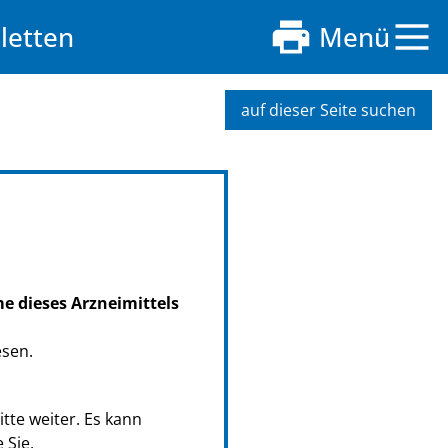
letten
Menü
auf dieser Seite suchen
me dieses Arzneimittels
esen.
tte weiter. Es kann
 Sie.